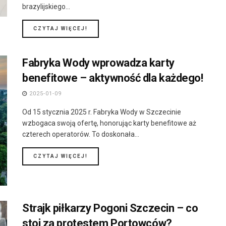
brazylijskiego...
DETAILS
CZYTAJ WIĘCEJ!
Fabryka Wody wprowadza karty
benefitowe – aktywność dla każdego!
2025-01-09
Od 15 stycznia 2025 r. Fabryka Wody w Szczecinie
wzbogaca swoją ofertę, honorując karty benefitowe aż
czterech operatorów. To doskonała...
DETAILS
CZYTAJ WIĘCEJ!
Strajk piłkarzy Pogoni Szczecin – co
stoi za protestem Portowców?