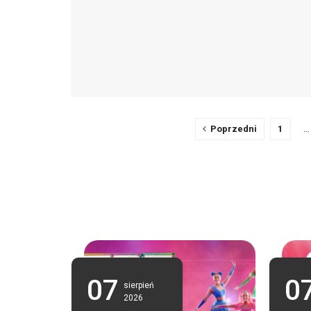
Poprzedni
1
…
07
0
sierpień
2026