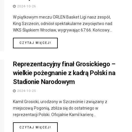
2024-10-26
W piątkowym meczu ORLEN Basket Ligi nasz zespół,
King Szczecin, odniósł spektakularne zwycięstwo nad
WKS Śląskiem Wrocław, wygrywając 67:66. Końcowy...
DETAILS
CZYTAJ WIĘCEJ!
Reprezentacyjny finał Grosickiego –
wielkie pożegnanie z kadrą Polski na
Stadionie Narodowym
2024-10-25
Kamil Grosicki, urodzony w Szczecinie i związany z
miejscową Pogonią, zbliża się do ostatniego w
reprezentacji Polski. Oficjalnie Kamil karierę...
DETAILS
CZYTAJ WIĘCEJ!