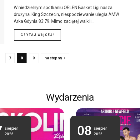
W niedzielnym spotkaniu ORLEN Basket Ligi nasza
drużyna, King Szczecin, niespodziewanie uległa AMW
Arka Gdynia 83:79. Mimo zaciętej walki i...
DETAILS
CZYTAJ WIĘCEJ!
7
8
9
następny
Wydarzenia
7
08
sierpień
sierpień
2026
2026