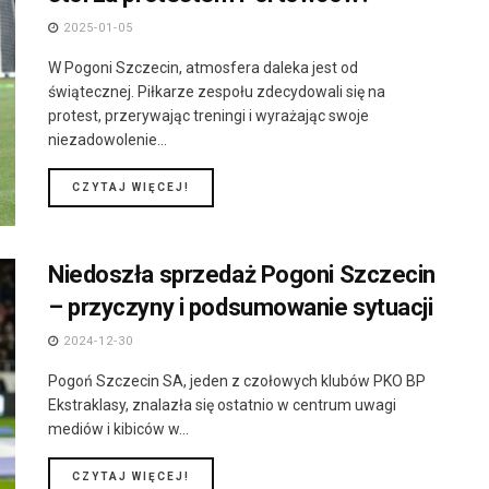
2025-01-05
W Pogoni Szczecin, atmosfera daleka jest od
świątecznej. Piłkarze zespołu zdecydowali się na
protest, przerywając treningi i wyrażając swoje
niezadowolenie...
DETAILS
CZYTAJ WIĘCEJ!
Niedoszła sprzedaż Pogoni Szczecin
– przyczyny i podsumowanie sytuacji
2024-12-30
Pogoń Szczecin SA, jeden z czołowych klubów PKO BP
Ekstraklasy, znalazła się ostatnio w centrum uwagi
mediów i kibiców w...
DETAILS
CZYTAJ WIĘCEJ!