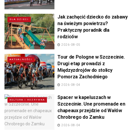
Jak zachęcić dziecko do zabawy
DLA DZIECI
na świeżym powietrzu?
Praktyczny poradnik dla
rodziców
2026-08-05
Tour de Pologne w Szczecinie.
AKTUALNOŚCI
Drugi etap prowadzi z
Międzyzdrojów do stolicy
Pomorza Zachodniego
2026-08-04
Spacer w kapeluszach w
KULTURA I ROZRYWKA
Szczecinie. Une promenade en
chapeaux przejdzie od Wałów
Chrobrego do Zamku
2026-08-04