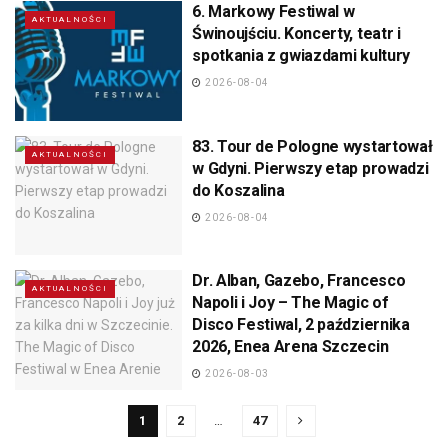
6. Markowy Festiwal w
AKTUALNOŚCI
Świnoujściu. Koncerty, teatr i
spotkania z gwiazdami kultury
2026-08-04
83. Tour de Pologne wystartował
AKTUALNOŚCI
w Gdyni. Pierwszy etap prowadzi
do Koszalina
2026-08-04
Dr. Alban, Gazebo, Francesco
AKTUALNOŚCI
Napoli i Joy – The Magic of
Disco Festiwal, 2 października
2026, Enea Arena Szczecin
2026-08-03
1
2
…
47