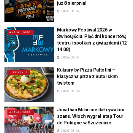
już 8 sierpnia!
2026-08-07
Markowy Festiwal 2026 w
AKTUALNOŚCI
Świnoujściu. Pięć dni koncertów,
teatru i spotkań z gwiazdami (12-
14.08)
2026-08-07
Kuluary by Pizza Paltotini –
LIFESTYLE
klasyczna pizza z autorskim
twistem
2026-08-06
Jonathan Milan nie dał rywalom
AKTUALNOŚCI
szans. Włoch wygrał etap Tour
de Pologne w Szczecinie
2026-08-06