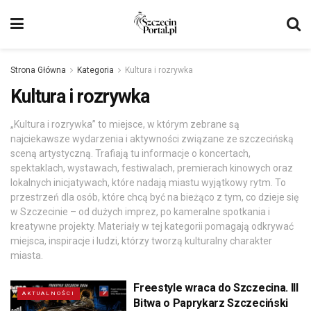
Strona Główna
Kategoria
Kultura i rozrywka
Kultura i rozrywka
„Kultura i rozrywka” to miejsce, w którym zebrane są
najciekawsze wydarzenia i aktywności związane ze szczecińską
sceną artystyczną. Trafiają tu informacje o koncertach,
spektaklach, wystawach, festiwalach, premierach kinowych oraz
lokalnych inicjatywach, które nadają miastu wyjątkowy rytm. To
przestrzeń dla osób, które chcą być na bieżąco z tym, co dzieje się
w Szczecinie – od dużych imprez, po kameralne spotkania i
kreatywne projekty. Materiały w tej kategorii pomagają odkrywać
miejsca, inspiracje i ludzi, którzy tworzą kulturalny charakter
miasta.
Freestyle wraca do Szczecina. III
AKTUALNOŚCI
Bitwa o Paprykarz Szczeciński