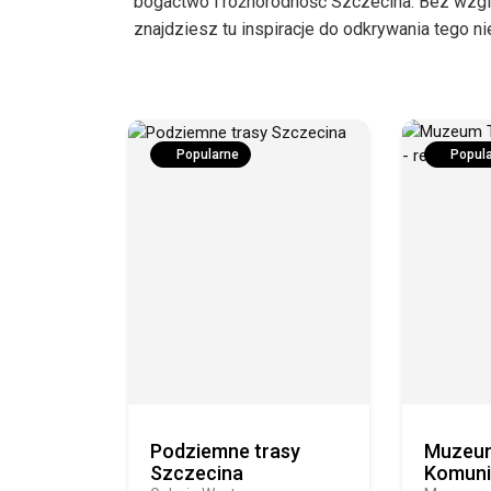
bogactwo i różnorodność Szczecina. Bez wzglę
znajdziesz tu inspiracje do odkrywania tego 
Popularne
Popul
Podziemne trasy
Muzeum
Szczecina
Komuni