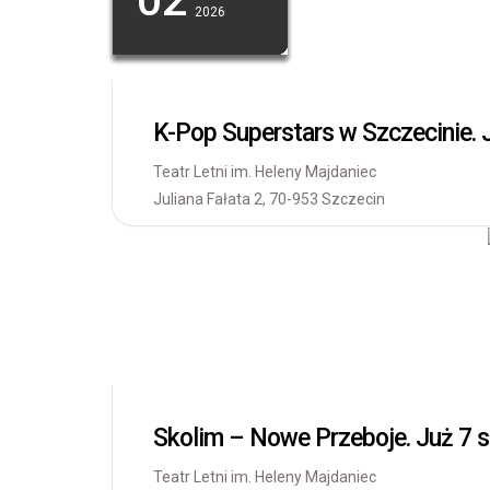
2026
2026
2026
2026
2026
2026
2026
K-Pop Superstars w Szczecinie.
Teatr Letni im. Heleny Majdaniec
Juliana Fałata 2, 70-953 Szczecin
Skolim – Nowe Przeboje. Już 7 s
Teatr Letni im. Heleny Majdaniec