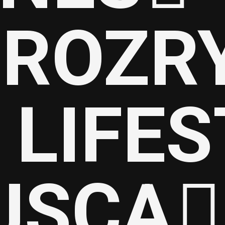
I ROZ
LIFE
JSCA