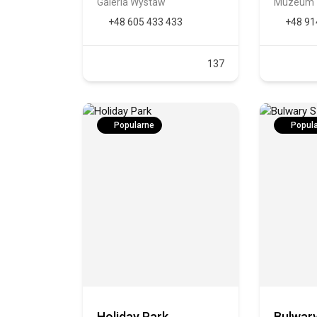
Galeria Wystaw
Muzeum
+48 605 433 433
+48 91
137
Popularne
Popul
Holiday Park
Bulwar