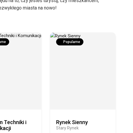
du na to, czy jesteś turystą, czy mieszkańcem,
niezwykłego miasta na nowo!
arne
Popularne
 Techniki i
Rynek Sienny
kacji
Stary Rynek