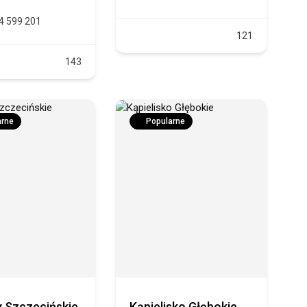
4 599 201
121
143
arne
Popularne
y Szczecińskie
Kąpielisko Głębokie