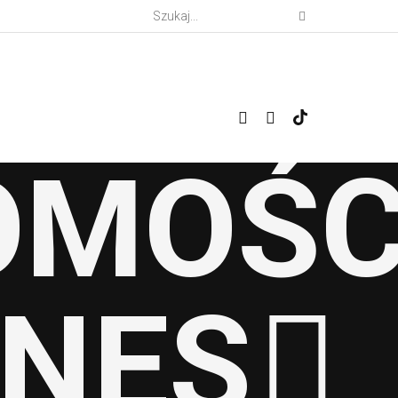
OMOŚC
ZNES