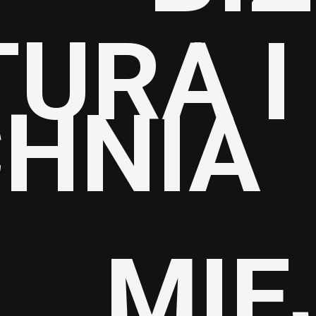
TURA 
HNIA
MIE