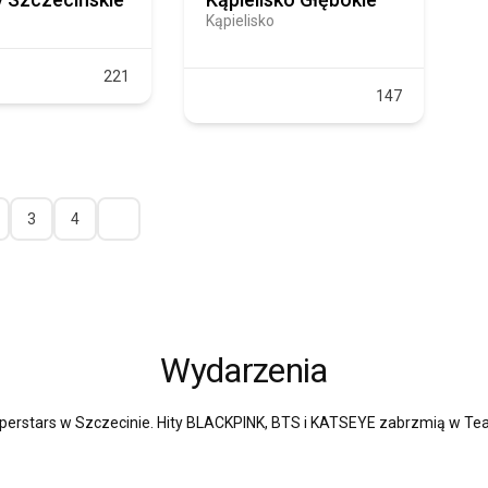
Kąpielisko
221
147
3
4
Wydarzenia