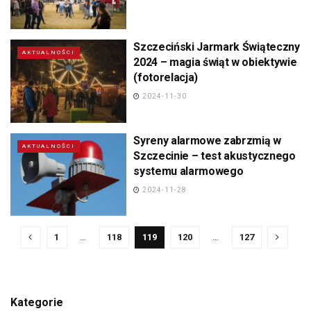
Szczeciński Jarmark Świąteczny
AKTUALNOŚCI
2024 – magia świąt w obiektywie
(fotorelacja)
2024-11-30
Syreny alarmowe zabrzmią w
AKTUALNOŚCI
Szczecinie – test akustycznego
systemu alarmowego
2024-11-28
1
…
118
119
120
…
127
Kategorie