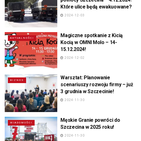
Które ulice będą ewakuowane?
2024-12-03
Magiczne spotkanie z Kicią
AKTUALNOŚCI
Kocią w OMNI Molo – 14-
15.12.2024!
2024-12-02
Warsztat: Planowanie
BIZNES
scenariuszy rozwoju firmy – już
3 grudnia w Szczecinie!
2024-11-30
Męskie Granie powróci do
WIADOMOŚCI
Szczecina w 2025 roku!
2024-11-30