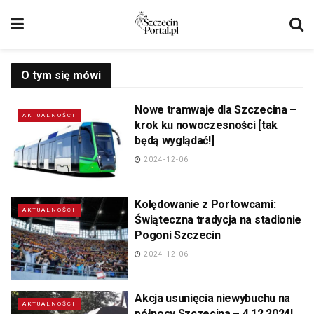
O tym się mówi
Nowe tramwaje dla Szczecina –
AKTUALNOŚCI
krok ku nowoczesności [tak
będą wyglądać!]
2024-12-06
Kolędowanie z Portowcami:
AKTUALNOŚCI
Świąteczna tradycja na stadionie
Pogoni Szczecin
2024-12-06
Akcja usunięcia niewybuchu na
AKTUALNOŚCI
północy Szczecina – 4.12.2024!