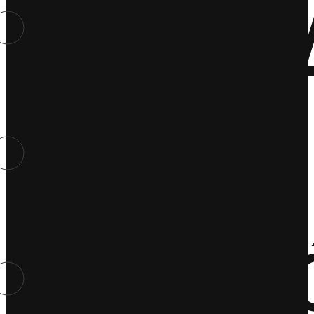
Zdro
Dom
Podr