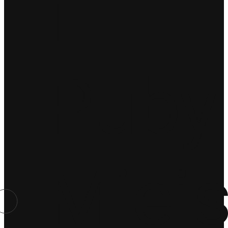
i
Puby
Miej