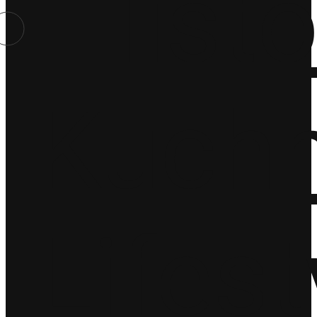
Histo
Kuchn
Lifest