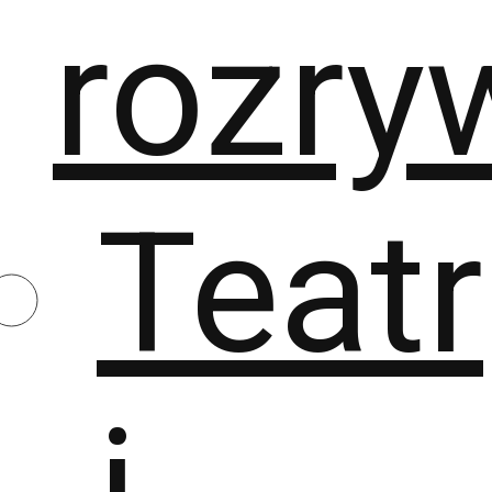
rozry
Teatr
i