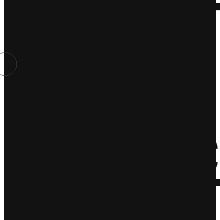
Dla
dziec