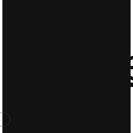
o
Szcz
Co