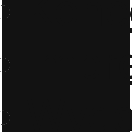
Konc
Impr
Wyda