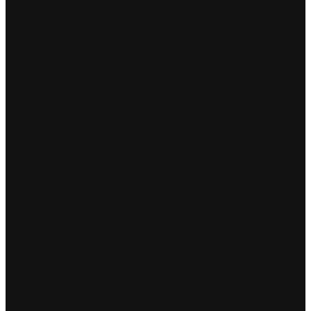
robić
w