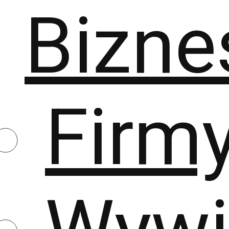
Bizne
Firm
Wywi