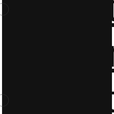
Insty
kultu
Spor