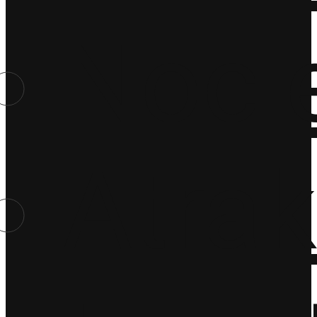
Nocl
Atrak