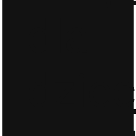
dla
dziec