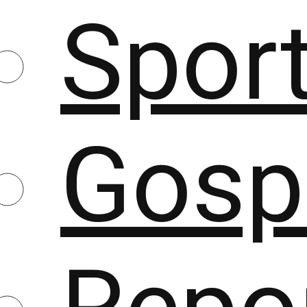
Spor
Gosp