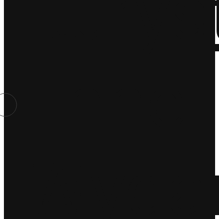
turys
Inne
Wydar