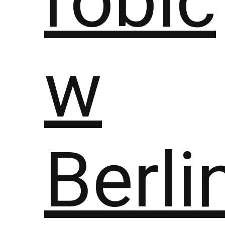
robić
w
Berli