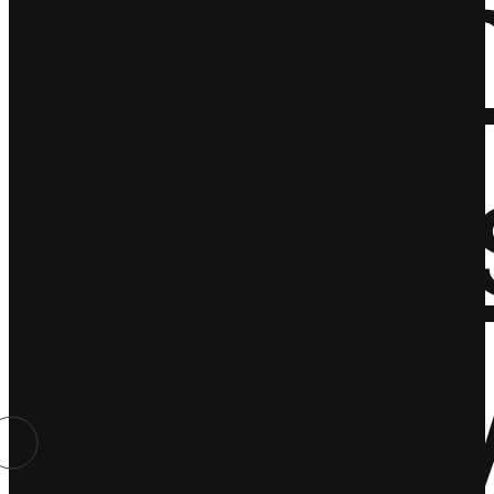
Berli
Bizne
Firm