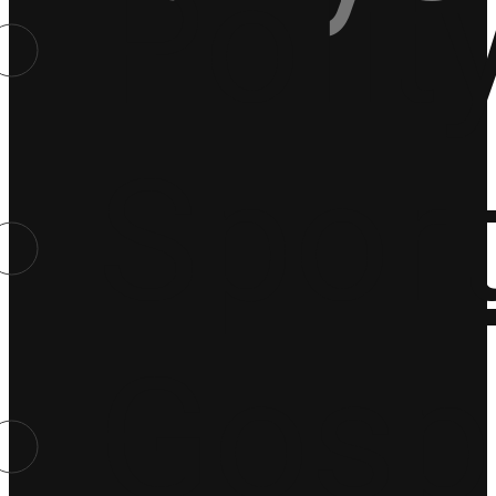
Polit
Spor
Gosp