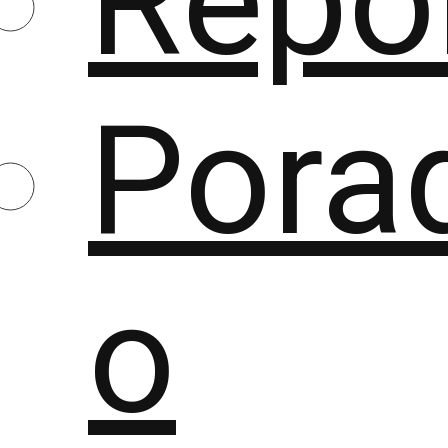
Repo
Porad
o