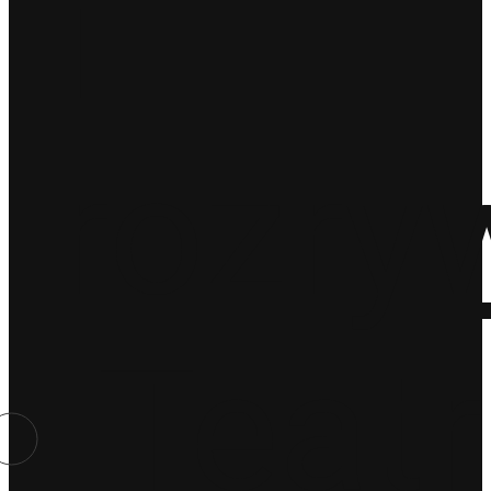
i
rozry
Teatr