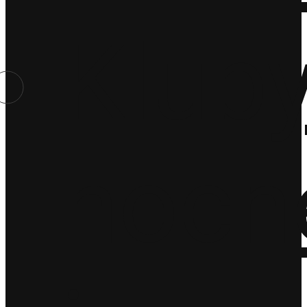
Klub
nocn