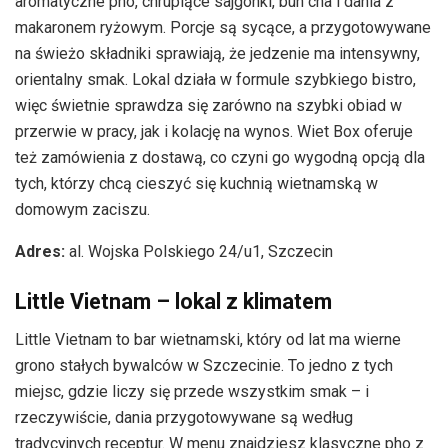
aromatyczne pho, chrupiące sajgonki, bun cha i dania z
makaronem ryżowym. Porcje są sycące, a przygotowywane
na świeżo składniki sprawiają, że jedzenie ma intensywny,
orientalny smak. Lokal działa w formule szybkiego bistro,
więc świetnie sprawdza się zarówno na szybki obiad w
przerwie w pracy, jak i kolację na wynos. Wiet Box oferuje
też zamówienia z dostawą, co czyni go wygodną opcją dla
tych, którzy chcą cieszyć się kuchnią wietnamską w
domowym zaciszu.
Adres:
al. Wojska Polskiego 24/u1, Szczecin
Little Vietnam – lokal z klimatem
Little Vietnam to bar wietnamski, który od lat ma wierne
grono stałych bywalców w Szczecinie. To jedno z tych
miejsc, gdzie liczy się przede wszystkim smak – i
rzeczywiście, dania przygotowywane są według
tradycyjnych receptur. W menu znajdziesz klasyczne pho z