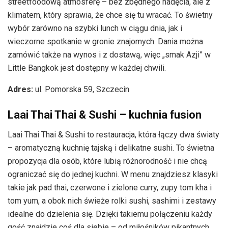
streetfoodową atmosferę – bez zbędnego nadęcia, ale z
klimatem, który sprawia, że chce się tu wracać. To świetny
wybór zarówno na szybki lunch w ciągu dnia, jak i
wieczorne spotkanie w gronie znajomych. Dania można
zamówić także na wynos i z dostawą, więc „smak Azji” w
Little Bangkok jest dostępny w każdej chwili.
Adres:
ul. Pomorska 59, Szczecin
Laai Thai Thai & Sushi – kuchnia fusion
Laai Thai Thai & Sushi to restauracja, która łączy dwa światy
– aromatyczną kuchnię tajską i delikatne sushi. To świetna
propozycja dla osób, które lubią różnorodność i nie chcą
ograniczać się do jednej kuchni. W menu znajdziesz klasyki
takie jak pad thai, czerwone i zielone curry, zupy tom kha i
tom yum, a obok nich świeże rolki sushi, sashimi i zestawy
idealne do dzielenia się. Dzięki takiemu połączeniu każdy
gość znajdzie coś dla siebie – od miłośników pikantnych