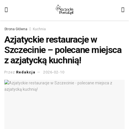
Strona Główna
Kuchnia
Azjatyckie restauracje w
Szczecinie – polecane miejsca
z azjatycką kuchnią!
Przez
Redakcja
2026-02-10