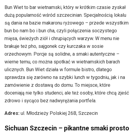
Bun Wiet to bar wietnamski, który w krótkim czasie zyskał
dużą popularność wśród szczecinian. Specjalnością lokalu
są dania na bazie makaronu ryżowego – przede wszystkim
bun bo nam bo i bun cha, czyli połączenia soczystego
mięsa, świeżych ziół i chrupiących warzyw. W menu nie
brakuje też pho, sajgonek czy kurczaka w sosie
orzechowym. Porcje są solidne, a smaki autentyczne –
wierne temu, co można spotkać w wietnamskich barach
ulicznych. Bun Wiet działa w formule bistro, dlatego
sprawdza się zarówno na szybki lunch w tygodniu, jak i na
zamówienie z dostawą do domu. To miejsce, które
doceniają nie tylko studenci, ale też osoby, które chcą zjeść
zdrowo i sycąco bez nadwyrężania portfela.
Adres:
ul. Młodzieży Polskiej 26B, Szczecin
Sichuan Szczecin – pikantne smaki prosto