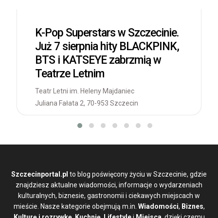
K-Pop Superstars w Szczecinie.
Już 7 sierpnia hity BLACKPINK,
BTS i KATSEYE zabrzmią w
Teatrze Letnim
Teatr Letni im. Heleny Majdaniec
Juliana Fałata 2, 70-953 Szczecin
Szczecinportal.pl
to blog poświęcony życiu w Szczecinie, gdzie
znajdziesz aktualne wiadomości, informacje o wydarzeniach
kulturalnych, biznesie, gastronomii i ciekawych miejscach w
mieście. Nasze kategorie obejmują m.in.
Wiadomości
,
Biznes
,
Kulturę i rozrywkę
,
Kuchnię
,
Lifestyle
i
Miejsca
, dzięki czemu