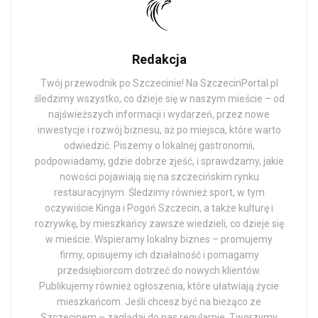
Redakcja
Twój przewodnik po Szczecinie! Na SzczecinPortal.pl
śledzimy wszystko, co dzieje się w naszym mieście – od
najświeższych informacji i wydarzeń, przez nowe
inwestycje i rozwój biznesu, aż po miejsca, które warto
odwiedzić. Piszemy o lokalnej gastronomii,
podpowiadamy, gdzie dobrze zjeść, i sprawdzamy, jakie
nowości pojawiają się na szczecińskim rynku
restauracyjnym. Śledzimy również sport, w tym
oczywiście Kinga i Pogoń Szczecin, a także kulturę i
rozrywkę, by mieszkańcy zawsze wiedzieli, co dzieje się
w mieście. Wspieramy lokalny biznes – promujemy
firmy, opisujemy ich działalność i pomagamy
przedsiębiorcom dotrzeć do nowych klientów.
Publikujemy również ogłoszenia, które ułatwiają życie
mieszkańcom. Jeśli chcesz być na bieżąco ze
Szczecinem – zaglądaj do nas regularnie. Tworzymy