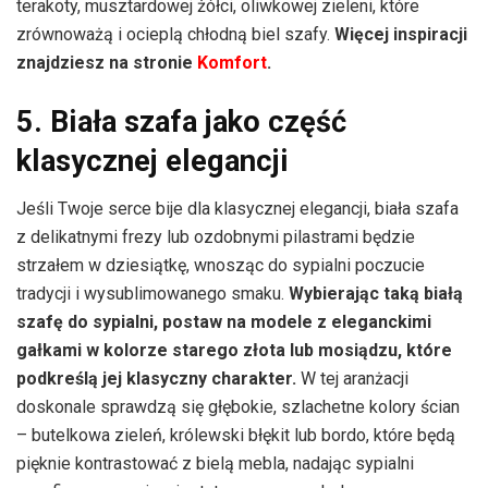
terakoty, musztardowej żółci, oliwkowej zieleni, które
zrównoważą i ocieplą chłodną biel szafy.
Więcej inspiracji
znajdziesz na stronie
Komfort
.
5. Biała szafa jako część
klasycznej elegancji
Jeśli Twoje serce bije dla klasycznej elegancji, biała szafa
z delikatnymi frezy lub ozdobnymi pilastrami będzie
strzałem w dziesiątkę, wnosząc do sypialni poczucie
tradycji i wysublimowanego smaku.
Wybierając taką białą
szafę do sypialni, postaw na modele z eleganckimi
gałkami w kolorze starego złota lub mosiądzu, które
podkreślą jej klasyczny charakter.
W tej aranżacji
doskonale sprawdzą się głębokie, szlachetne kolory ścian
– butelkowa zieleń, królewski błękit lub bordo, które będą
pięknie kontrastować z bielą mebla, nadając sypialni