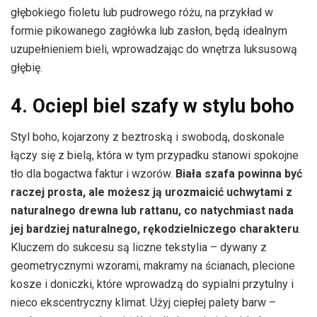
głębokiego fioletu lub pudrowego różu, na przykład w
formie pikowanego zagłówka lub zasłon, będą idealnym
uzupełnieniem bieli, wprowadzając do wnętrza luksusową
głębię.
4. Ociepl biel szafy w stylu boho
Styl boho, kojarzony z beztroską i swobodą, doskonale
łączy się z bielą, która w tym przypadku stanowi spokojne
tło dla bogactwa faktur i wzorów.
Biała szafa powinna być
raczej prosta, ale możesz ją urozmaicić uchwytami z
naturalnego drewna lub rattanu, co natychmiast nada
jej bardziej naturalnego, rękodzielniczego charakteru
.
Kluczem do sukcesu są liczne tekstylia – dywany z
geometrycznymi wzorami, makramy na ścianach, plecione
kosze i doniczki, które wprowadzą do sypialni przytulny i
nieco ekscentryczny klimat. Użyj ciepłej palety barw –