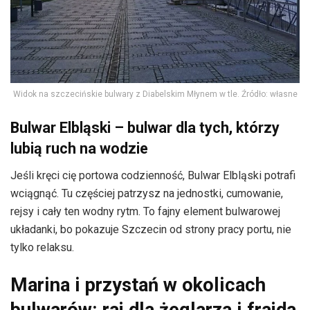
Widok na szczecińskie bulwary z Diabelskim Młynem w tle. Źródło: własne
Bulwar Elbląski – bulwar dla tych, którzy
lubią ruch na wodzie
Jeśli kręci cię portowa codzienność, Bulwar Elbląski potrafi
wciągnąć. Tu częściej patrzysz na jednostki, cumowanie,
rejsy i cały ten wodny rytm. To fajny element bulwarowej
układanki, bo pokazuje Szczecin od strony pracy portu, nie
tylko relaksu.
Marina i przystań w okolicach
bulwarów: raj dla żeglarza i frajda