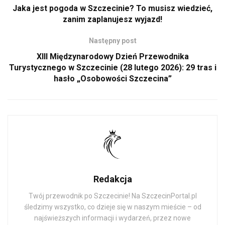
Jaka jest pogoda w Szczecinie? To musisz wiedzieć,
zanim zaplanujesz wyjazd!
Następny post
XIII Międzynarodowy Dzień Przewodnika
Turystycznego w Szczecinie (28 lutego 2026): 29 tras i
hasło „Osobowości Szczecina”
Redakcja
Twój przewodnik po Szczecinie! Na SzczecinPortal.pl
śledzimy wszystko, co dzieje się w naszym mieście – od
najświeższych informacji i wydarzeń, przez nowe