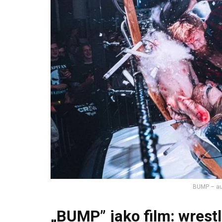
BUMP – au
„BUMP” jako film: wrestl