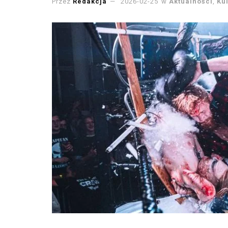
Przez
Redakcja
2026-02-25
w
Aktualności
,
Ku