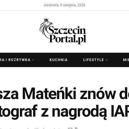
niedziela, 9 sierpnia, 2026
RA I ROZRYWKA
KUCHNIA
LIFESTYLE
MI
za Mateńki znów d
tograf z nagrodą I