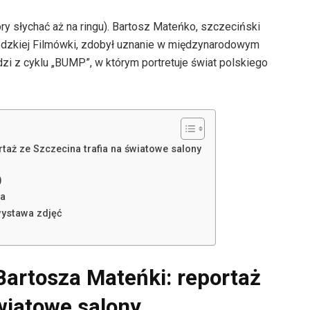
óry słychać aż na ringu). Bartosz Mateńko, szczeciński
łódzkiej Filmówki, zdobył uznanie w międzynarodowym
i z cyklu „BUMP”, w którym portretuje świat polskiego
taż ze Szczecina trafia na światowe salony
)
za
wystawa zdjęć
Bartosza Mateńki: reportaż
światowe salony