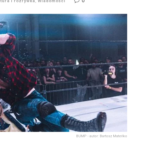
0
ltura i rozrywka
,
Wiadomości
BUMP - autor: Bartosz Mateńko