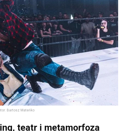
tor: Bartosz Mateńko
ing, teatr i metamorfoza