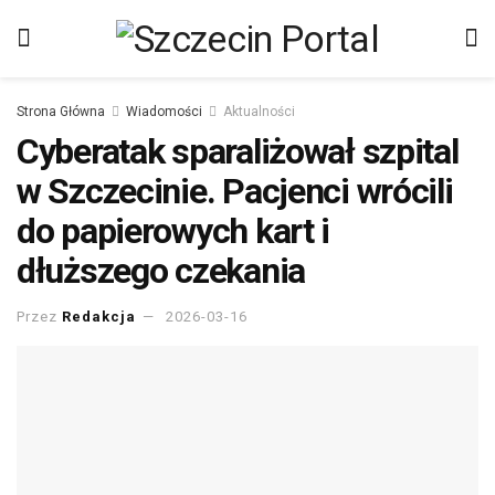
Strona Główna
Wiadomości
Aktualności
Cyberatak sparaliżował szpital
w Szczecinie. Pacjenci wrócili
do papierowych kart i
dłuższego czekania
Przez
Redakcja
2026-03-16