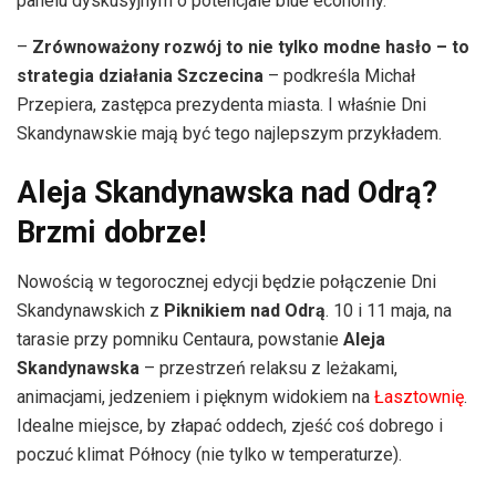
panelu dyskusyjnym o potencjale blue economy.
–
Zrównoważony rozwój to nie tylko modne hasło – to
strategia działania Szczecina
– podkreśla Michał
Przepiera, zastępca prezydenta miasta. I właśnie Dni
Skandynawskie mają być tego najlepszym przykładem.
Aleja Skandynawska nad Odrą?
Brzmi dobrze!
Nowością w tegorocznej edycji będzie połączenie Dni
Skandynawskich z
Piknikiem nad Odrą
. 10 i 11 maja, na
tarasie przy pomniku Centaura, powstanie
Aleja
Skandynawska
– przestrzeń relaksu z leżakami,
animacjami, jedzeniem i pięknym widokiem na
Łasztownię
.
Idealne miejsce, by złapać oddech, zjeść coś dobrego i
poczuć klimat Północy (nie tylko w temperaturze).