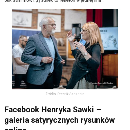
Jak sam mówi, „rysunek to felieton w jednej linii”.
Źródło: Prestiż Szczecin
Facebook Henryka Sawki –
galeria satyrycznych rysunków