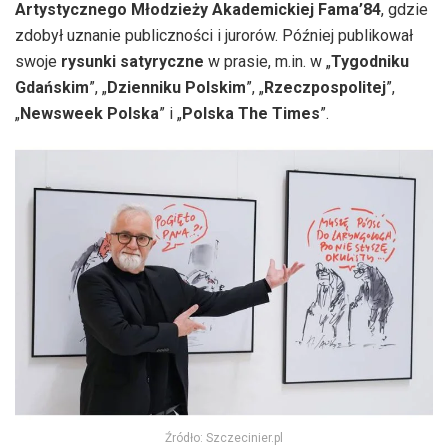
Artystycznego Młodzieży Akademickiej Fama’84
, gdzie
zdobył uznanie publiczności i jurorów. Później publikował
swoje
rysunki satyryczne
w prasie, m.in. w „
Tygodniku
Gdańskim
”, „
Dzienniku Polskim
”, „
Rzeczpospolitej
”,
„
Newsweek Polska
” i „
Polska The Times
”.
Źródło: Szczecinier.pl