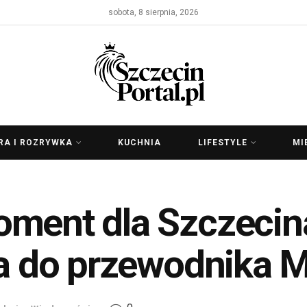
sobota, 8 sierpnia, 2026
RA I ROZRYWKA
KUCHNIA
LIFESTYLE
MI
oment dla Szczecina
ła do przewodnika M