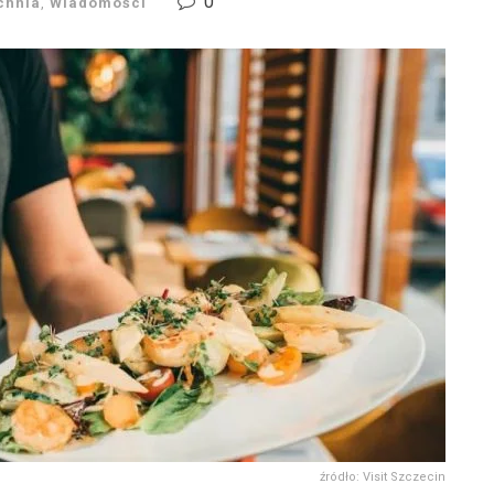
0
chnia
,
Wiadomości
źródło: Visit Szczecin