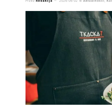
Przez
Redakcja
2026-06-02
w
Aktualności
,
Ku