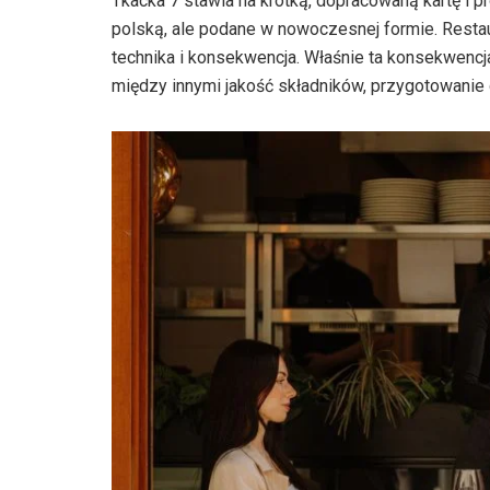
Tkacka 7 stawia na krótką, dopracowaną kartę i p
polską, ale podane w nowoczesnej formie. Restau
technika i konsekwencja. Właśnie ta konsekwenc
między innymi jakość składników, przygotowanie 