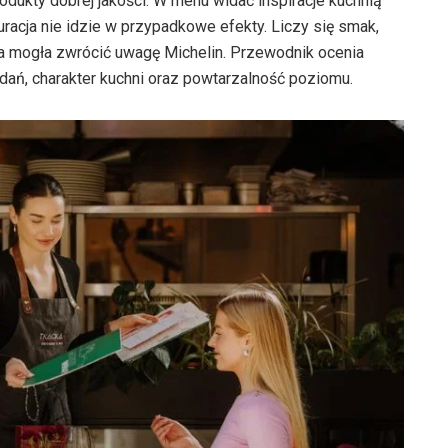
rodukty dobrej jakości. W menu widać inspiracje kuchnią
racja nie idzie w przypadkowe efekty. Liczy się smak,
ja mogła zwrócić uwagę Michelin. Przewodnik ocenia
dań, charakter kuchni oraz powtarzalność poziomu.