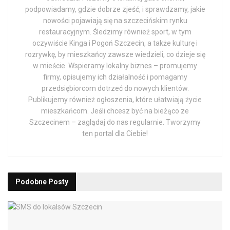
podpowiadamy, gdzie dobrze zjeść, i sprawdzamy, jakie
nowości pojawiają się na szczecińskim rynku
restauracyjnym. Śledzimy również sport, w tym
oczywiście Kinga i Pogoń Szczecin, a także kulturę i
rozrywkę, by mieszkańcy zawsze wiedzieli, co dzieje się
w mieście. Wspieramy lokalny biznes – promujemy
firmy, opisujemy ich działalność i pomagamy
przedsiębiorcom dotrzeć do nowych klientów.
Publikujemy również ogłoszenia, które ułatwiają życie
mieszkańcom. Jeśli chcesz być na bieżąco ze
Szczecinem – zaglądaj do nas regularnie. Tworzymy
ten portal dla Ciebie!
Podobne
Posty