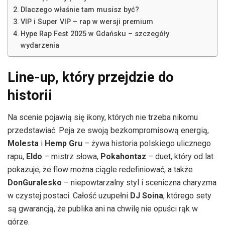
Dlaczego właśnie tam musisz być?
VIP i Super VIP – rap w wersji premium
Hype Rap Fest 2025 w Gdańsku – szczegóły
wydarzenia
Line-up, który przejdzie do
historii
Na scenie pojawią się ikony, których nie trzeba nikomu
przedstawiać. Peja ze swoją bezkompromisową energią,
Molesta
i
Hemp Gru
– żywa historia polskiego ulicznego
rapu,
Eldo
– mistrz słowa,
Pokahontaz
– duet, który od lat
pokazuje, że flow można ciągle redefiniować, a także
DonGuralesko
– niepowtarzalny styl i sceniczna charyzma
w czystej postaci. Całość uzupełni
DJ Soina
, którego sety
są gwarancją, że publika ani na chwilę nie opuści rąk w
górze.