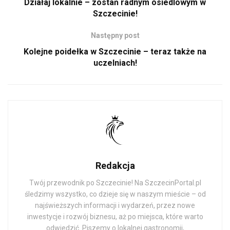
Działaj lokalnie – zostań radnym osiedlowym w
Szczecinie!
Następny post
Kolejne poidełka w Szczecinie – teraz także na
uczelniach!
Redakcja
Twój przewodnik po Szczecinie! Na SzczecinPortal.pl
śledzimy wszystko, co dzieje się w naszym mieście – od
najświeższych informacji i wydarzeń, przez nowe
inwestycje i rozwój biznesu, aż po miejsca, które warto
odwiedzić. Piszemy o lokalnej gastronomii,