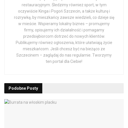
restauracyjnym. Śledzimy również sport, w tym
oczywiście Kinga i Pogoń Szczecin, a także kulturę i
rozrywkę, by mieszkańcy zawsze wiedzieli, co dzieje się
w mieście. Wspieramy lokalny biznes – promujemy
firmy, opisujemy ich działalność i pomagamy
przedsiębiorcom dotrzeć do nowych klientów.
Publikujemy również ogłoszenia, które ułatwiają życie
mieszkańcom. Jeśli chcesz być na bieżąco ze
Szczecinem – zaglądaj do nas regularnie. Tworzymy
ten portal dla Ciebie!
Podobne
Posty