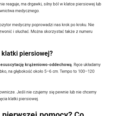
nie reaguje, ma drgawki, silny ból w klatce piersiowej lub
ownictwa medycznego.
ozytor medyczny poprowadzi nas krok po kroku. Nie
zwonić i słuchać. Można skorzystać także z numeru
klatki piersiowej?
resuscytację krążeniowo-oddechową
. Ręce układamy
zybko, na głębokość około 5–6 cm. Tempo to 100–120
wnicze. Jeśli nie czujemy się pewnie lub nie chcemy
ia klatki piersiowej.
ć pierwszej pomocy? Co