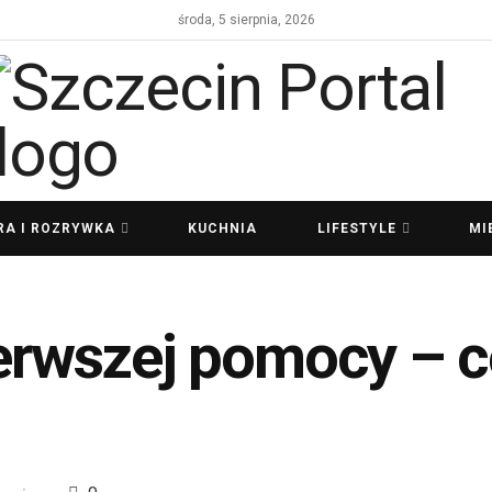
środa, 5 sierpnia, 2026
RA I ROZRYWKA
KUCHNIA
LIFESTYLE
MI
ierwszej pomocy – c