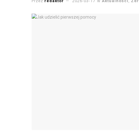
Przez
redaktor
2026-03-17
w
Aktualności
,
Zdr