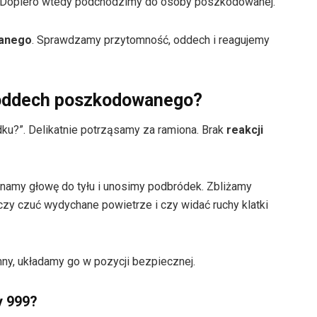
 Dopiero wtedy podchodzimy do osoby poszkodowanej.
wanego
. Sprawdzamy przytomność, oddech i reagujemy
 oddech poszkodowanego?
ku?”. Delikatnie potrząsamy za ramiona. Brak
reakcji
namy głowę do tyłu i unosimy podbródek. Zbliżamy
y czuć wydychane powietrze i czy widać ruchy klatki
ny, układamy go w pozycji bezpiecznej.
y 999?