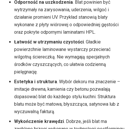
Odporność na uszkodzenia
. Blat powinien być
wytrzymały na zarysowania, uderzenia, wilgoć i
działanie promieni UV. Przykład stanowią blaty
wykonane z płyty wiórowej o odpowiedniej gęstości
oraz pokryte odpornymi laminatami HPL.
Łatwość w utrzymaniu czystości
. Gładkie
powierzchnie laminowane wystarczy przecierać
wilgotną ściereczką. Nie wymagają specjalnych
środków czyszczących, co ułatwia codzienną
pielęgnację.
Estetyka i struktura
. Wybór dekoru ma znaczenie –
imitacje drewna, kamienia czy betonu pozwalają
dopasować blat do każdego stylu kuchni. Struktura
blatu może być matowa, błyszcząca, satynowa lub z
wyczuwalną fakturą.
Wykończenie krawędzi
. Dobrze, jeśli blat ma
zaoblone brzegi wykonane w technologii postformingu