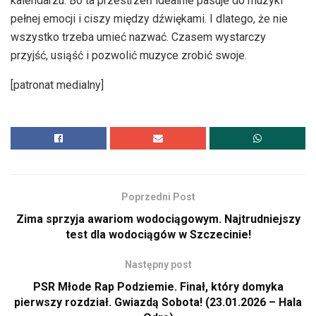
kalendarzu. Bo ta przestrzeń idealnie pasuje do muzyki
pełnej emocji i ciszy między dźwiękami. I dlatego, że nie
wszystko trzeba umieć nazwać. Czasem wystarczy
przyjść, usiąść i pozwolić muzyce zrobić swoje.
[patronat medialny]
Poprzedni Post
Zima sprzyja awariom wodociągowym. Najtrudniejszy
test dla wodociągów w Szczecinie!
Następny post
PSR Młode Rap Podziemie. Finał, który domyka
pierwszy rozdział. Gwiazdą Sobota! (23.01.2026 – Hala