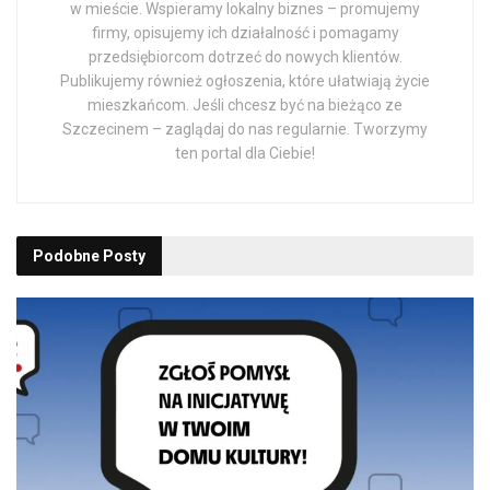
w mieście. Wspieramy lokalny biznes – promujemy
firmy, opisujemy ich działalność i pomagamy
przedsiębiorcom dotrzeć do nowych klientów.
Publikujemy również ogłoszenia, które ułatwiają życie
mieszkańcom. Jeśli chcesz być na bieżąco ze
Szczecinem – zaglądaj do nas regularnie. Tworzymy
ten portal dla Ciebie!
Podobne
Posty