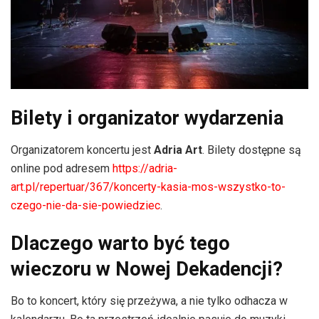
Bilety i organizator wydarzenia
Organizatorem koncertu jest
Adria Art
. Bilety dostępne są
online pod adresem
https://adria-
art.pl/repertuar/367/koncerty-kasia-mos-wszystko-to-
czego-nie-da-sie-powiedziec
.
Dlaczego warto być tego
wieczoru w Nowej Dekadencji?
Bo to koncert, który się przeżywa, a nie tylko odhacza w