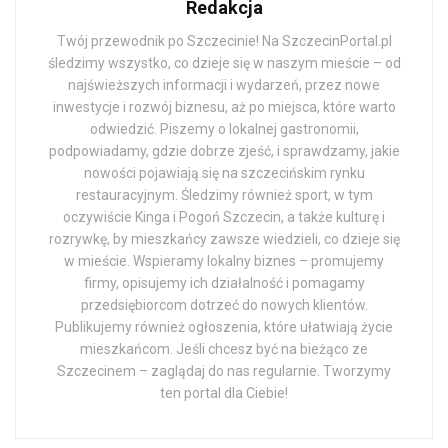
Redakcja
Twój przewodnik po Szczecinie! Na SzczecinPortal.pl
śledzimy wszystko, co dzieje się w naszym mieście – od
najświeższych informacji i wydarzeń, przez nowe
inwestycje i rozwój biznesu, aż po miejsca, które warto
odwiedzić. Piszemy o lokalnej gastronomii,
podpowiadamy, gdzie dobrze zjeść, i sprawdzamy, jakie
nowości pojawiają się na szczecińskim rynku
restauracyjnym. Śledzimy również sport, w tym
oczywiście Kinga i Pogoń Szczecin, a także kulturę i
rozrywkę, by mieszkańcy zawsze wiedzieli, co dzieje się
w mieście. Wspieramy lokalny biznes – promujemy
firmy, opisujemy ich działalność i pomagamy
przedsiębiorcom dotrzeć do nowych klientów.
Publikujemy również ogłoszenia, które ułatwiają życie
mieszkańcom. Jeśli chcesz być na bieżąco ze
Szczecinem – zaglądaj do nas regularnie. Tworzymy
ten portal dla Ciebie!