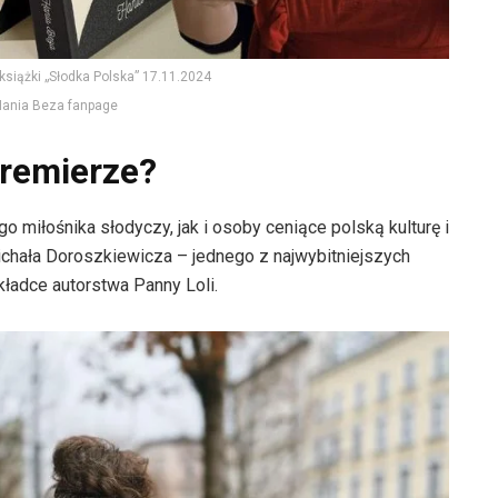
książki „Słodka Polska” 17.11.2024
Hania Beza fanpage
premierze?
o miłośnika słodyczy, jak i osoby ceniące polską kulturę i
 Michała Doroszkiewicza – jednego z najwybitniejszych
okładce autorstwa Panny Loli.