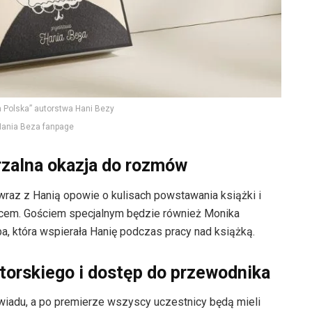
 Polska” autorstwa Hani Bezy
Hania Beza fanpage
arzalna okazja do rozmów
y wraz z Hanią opowie o kulisach powstawania książki i
scem. Gościem specjalnym będzie również Monika
a, która wspierała Hanię podczas pracy nad książką.
torskiego i dostęp do przewodnika
wiadu, a po premierze wszyscy uczestnicy będą mieli