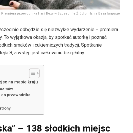
Premiera przewodnika Hani Bezy w Szczecinie Źródło: Hania Beza fanpage
Szczecinie odbędzie się niezwykłe wydarzenie – premiera
. To wyjątkowa okazja, by spotkać autorkę i poznać
odkich smaków i cukierniczych tradycji. Spotkanie
jki 8, a wstęp jest całkowicie bezpłatny.
jsc na mapie kraju
o rozmów
ęp do przewodnika
strony!
ka” – 138 słodkich miejsc