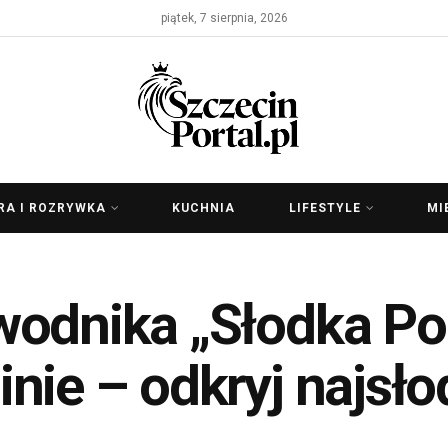
piątek, 7 sierpnia, 2026
RA I ROZRYWKA
KUCHNIA
LIFESTYLE
MI
wodnika „Słodka Po
nie – odkryj najsł