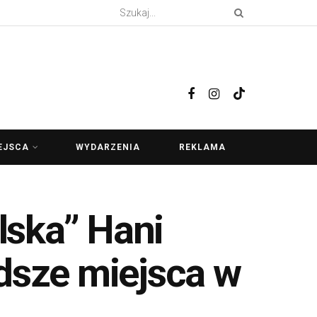
EJSCA
WYDARZENIA
REKLAMA
lska” Hani
odsze miejsca w