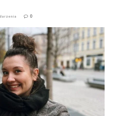
0
darzenia