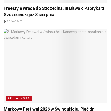
Freestyle wraca do Szczecina. III Bitwa o Paprykarz
Szczeciński już 8 sierpnia!
2026-08-07
AKTUALNOŚCI
Markowy Festiwal 2026 w Świnoujściu. Pięć dni