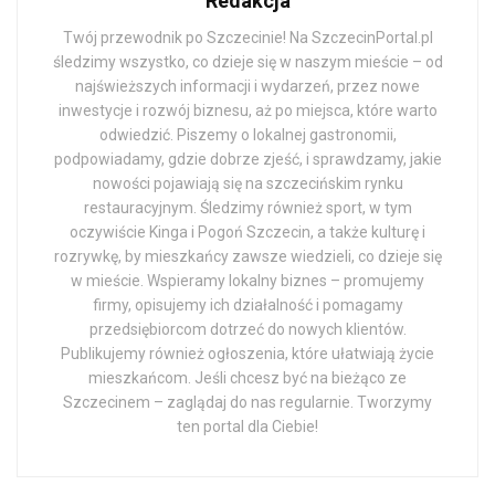
Redakcja
Twój przewodnik po Szczecinie! Na SzczecinPortal.pl
śledzimy wszystko, co dzieje się w naszym mieście – od
najświeższych informacji i wydarzeń, przez nowe
inwestycje i rozwój biznesu, aż po miejsca, które warto
odwiedzić. Piszemy o lokalnej gastronomii,
podpowiadamy, gdzie dobrze zjeść, i sprawdzamy, jakie
nowości pojawiają się na szczecińskim rynku
restauracyjnym. Śledzimy również sport, w tym
oczywiście Kinga i Pogoń Szczecin, a także kulturę i
rozrywkę, by mieszkańcy zawsze wiedzieli, co dzieje się
w mieście. Wspieramy lokalny biznes – promujemy
firmy, opisujemy ich działalność i pomagamy
przedsiębiorcom dotrzeć do nowych klientów.
Publikujemy również ogłoszenia, które ułatwiają życie
mieszkańcom. Jeśli chcesz być na bieżąco ze
Szczecinem – zaglądaj do nas regularnie. Tworzymy
ten portal dla Ciebie!