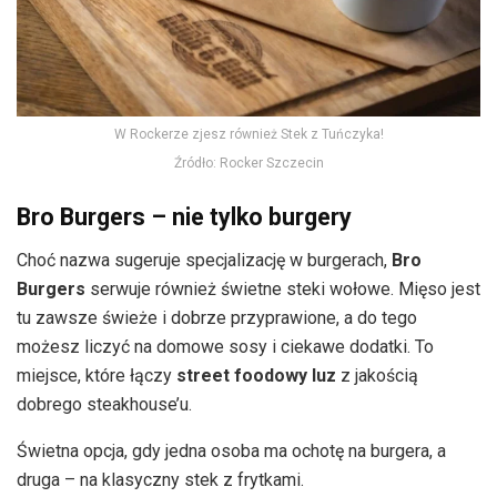
W Rockerze zjesz również Stek z Tuńczyka!
Źródło: Rocker Szczecin
Bro Burgers – nie tylko burgery
Choć nazwa sugeruje specjalizację w burgerach,
Bro
Burgers
serwuje również świetne steki wołowe. Mięso jest
tu zawsze świeże i dobrze przyprawione, a do tego
możesz liczyć na domowe sosy i ciekawe dodatki. To
miejsce, które łączy
street foodowy luz
z jakością
dobrego steakhouse’u.
Świetna opcja, gdy jedna osoba ma ochotę na burgera, a
druga – na klasyczny stek z frytkami.