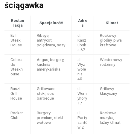
ściągawka
Restau
Adre
Specjalność
Klimat
racja
s
Evil
Ribeye,
ul.
Rockowy,
Steak
antrykot,
Kasz
głośny, piwa
House
polędwica, sosy
ubsk
kraftowe
a 67
Colora
Angus, burgery,
al.
Westernowy,
do
kuchnia
Wyz
rodzinny
Steakh
amerykańska
wole
ouse
nia
40
Ruszt
Grillowane
ul.
Grillowy,
Grill
steki, sos
Wern
klasyczny
House
barbeque
yhory
17
Rocker
Burgery
ul.
Rockowa
Club
premium, steki
Party
muzyka,
wołowe
zantó
luźny klimat
w 2