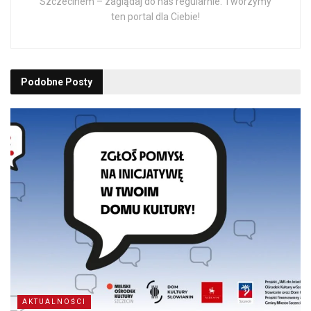
Szczecinem – zaglądaj do nas regularnie. Tworzymy
ten portal dla Ciebie!
Podobne
Posty
AKTUALNOŚCI