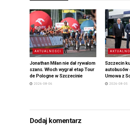
AKTUALNOŚCI
AKTUALNO
Jonathan Milan nie dał rywalom
Szczecin k
szans. Włoch wygrał etap Tour
autobusów 
de Pologne w Szczecinie
Umowa z So
2026-08-06
2026-08-05
Dodaj komentarz