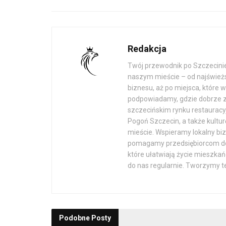
Redakcja
Twój przewodnik po Szczecinie!
naszym mieście – od najświeżs
biznesu, aż po miejsca, które 
podpowiadamy, gdzie dobrze zj
szczecińskim rynku restauracy
Pogoń Szczecin, a także kultur
mieście. Wspieramy lokalny biz
pomagamy przedsiębiorcom dot
które ułatwiają życie mieszka
do nas regularnie. Tworzymy ten
Podobne
Posty