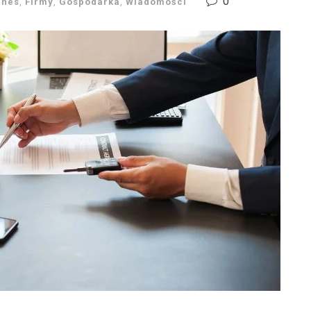
0
znes
,
Firmy
,
Gospodarka
,
Wiadomości