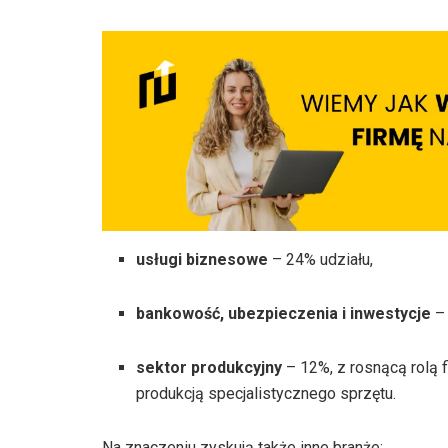
usługi biznesowe
– 24% udziału,
bankowość, ubezpieczenia i inwestycje
–
sektor produkcyjny
– 12%, z rosnącą rolą f
produkcją specjalistycznego sprzętu.
Na znaczeniu zyskują także inne branże: