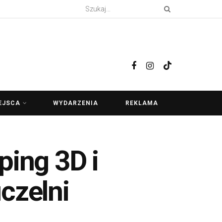
EJSCA
WYDARZENIA
REKLAMA
ping 3D i
czelni