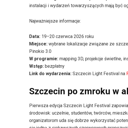
instalacji i wydarzeń towarzyszących mają być o
Najważniejsze informacje:
Data:
19–20 czerwca 2026 roku
Miejsce:
wybrane lokalizacje związane ze szcze
Pinokio 3.0
W programie:
mapping 3D, projekcje świetlne, in
Wstęp:
bezpłatny
Link do wydarzenia:
Szczecin Light Festival na
Szczecin po zmroku w a
Pierwsza edycja Szczecin Light Festival zapowia
środowisk: uczelnie, studentów, twórców, mieszk
organizatorom uda się dobrze wykorzystać potenc
się jedną z ciekawszych czerwcowych propozycji