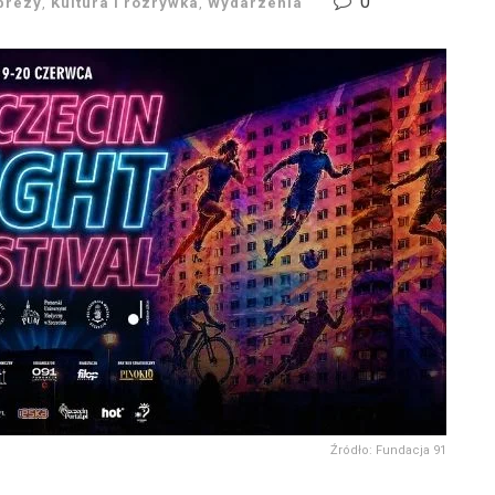
0
prezy
,
Kultura i rozrywka
,
Wydarzenia
Źródło: Fundacja 91