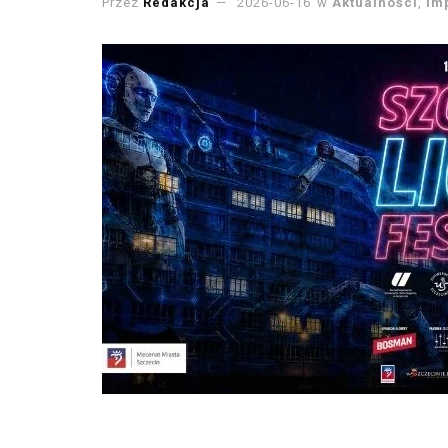
Przez
Redakcja
2026-06-16
w
Aktualności
,
Im