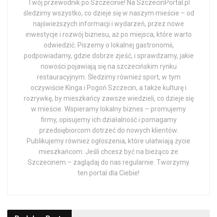
Twój przewodnik po Szczecinie! Na SzczecinPortal.pl
śledzimy wszystko, co dzieje się w naszym mieście – od
najświeższych informacji i wydarzeń, przez nowe
inwestycje i rozwój biznesu, aż po miejsca, które warto
odwiedzić. Piszemy o lokalnej gastronomii,
podpowiadamy, gdzie dobrze zjeść, i sprawdzamy, jakie
nowości pojawiają się na szczecińskim rynku
restauracyjnym. Śledzimy również sport, w tym
oczywiście Kinga i Pogoń Szczecin, a także kulturę i
rozrywkę, by mieszkańcy zawsze wiedzieli, co dzieje się
w mieście. Wspieramy lokalny biznes – promujemy
firmy, opisujemy ich działalność i pomagamy
przedsiębiorcom dotrzeć do nowych klientów.
Publikujemy również ogłoszenia, które ułatwiają życie
mieszkańcom. Jeśli chcesz być na bieżąco ze
Szczecinem – zaglądaj do nas regularnie. Tworzymy
ten portal dla Ciebie!