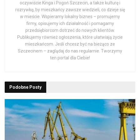
oczywiście Kinga i Pogoń Szczecin, a także kulturę i
rozrywkę, by mieszkańcy zawsze wiedzieli, co dzieje się
w mieście. Wspieramy lokalny biznes – promujemy
firmy, opisujemy ich działalność i pomagamy
przedsiębiorcom dotrzeć do nowych klientów.
Publikujemy również ogłoszenia, które ułatwiają życie
mieszkańcom. Jeśli chcesz być na bieżąco ze
Szczecinem – zaglądaj do nas regularnie. Tworzymy
ten portal dla Ciebie!
Podobne
Posty