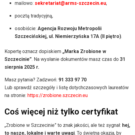
mailowo:
sekretariat@arms-szczecin.eu
,
pocztą tradycyjną,
osobiście:
Agencja Rozwoju Metropolii
Szczecińskiej, ul. Niemierzyńska 17A (II piętro)
.
Kopertę oznacz dopiskiem
„Marka Zrobione w
Szczecinie”
. Na wysłanie dokumentów masz czas do
31
sierpnia 2025 r.
Masz pytania? Zadzwoń:
91 333 97 70
Lub sprawdź szczegóły i listę dotychczasowych laureatów
na stronie:
https://zrobione.szczecin.eu
Coś więcej niż tylko certyfikat
„Zrobione w Szczecinie” to znak jakości, ale też sygnał:
hej,
to nasze, lokalne i warte uwagi
. To świetna okazja, by