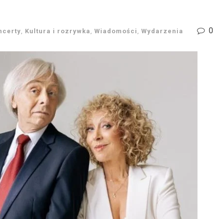
0
ncerty
,
Kultura i rozrywka
,
Wiadomości
,
Wydarzenia