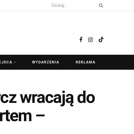
EJSCA
WYDARZENIA
REKLAMA
rcz wracają do
rtem –