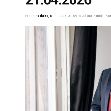
Przez
Redakcja
2026-03-09
w
Aktualności
,
Ko