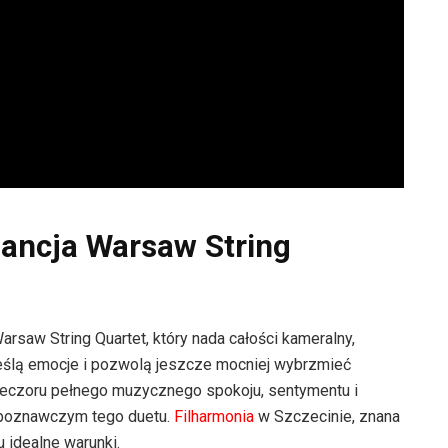
gancja Warsaw String
rsaw String Quartet, który nada całości kameralny,
eślą emocje i pozwolą jeszcze mocniej wybrzmieć
wieczoru pełnego muzycznego spokoju, sentymentu i
ozpoznawczym tego duetu.
Filharmonia
w Szczecinie, znana
u idealne warunki.