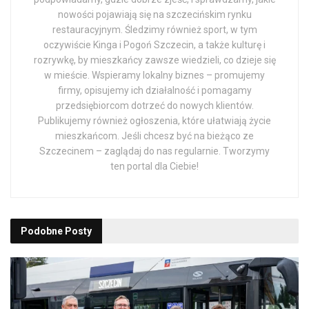
nowości pojawiają się na szczecińskim rynku
restauracyjnym. Śledzimy również sport, w tym
oczywiście Kinga i Pogoń Szczecin, a także kulturę i
rozrywkę, by mieszkańcy zawsze wiedzieli, co dzieje się
w mieście. Wspieramy lokalny biznes – promujemy
firmy, opisujemy ich działalność i pomagamy
przedsiębiorcom dotrzeć do nowych klientów.
Publikujemy również ogłoszenia, które ułatwiają życie
mieszkańcom. Jeśli chcesz być na bieżąco ze
Szczecinem – zaglądaj do nas regularnie. Tworzymy
ten portal dla Ciebie!
Podobne
Posty