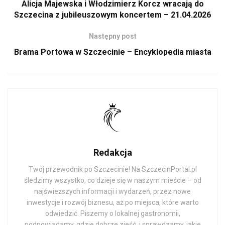
Alicja Majewska i Włodzimierz Korcz wracają do
Szczecina z jubileuszowym koncertem – 21.04.2026
Następny post
Brama Portowa w Szczecinie – Encyklopedia miasta
Redakcja
Twój przewodnik po Szczecinie! Na SzczecinPortal.pl
śledzimy wszystko, co dzieje się w naszym mieście – od
najświeższych informacji i wydarzeń, przez nowe
inwestycje i rozwój biznesu, aż po miejsca, które warto
odwiedzić. Piszemy o lokalnej gastronomii,
podpowiadamy, gdzie dobrze zjeść, i sprawdzamy, jakie