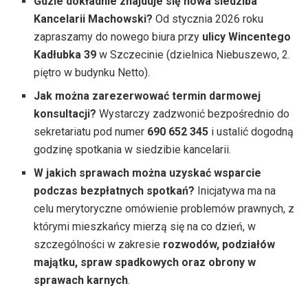
Gdzie dokładnie znajduje się nowa siedziba
Kancelarii Machowski?
Od stycznia 2026 roku
zapraszamy do nowego biura przy
ulicy Wincentego
Kadłubka 39
w Szczecinie (dzielnica Niebuszewo, 2.
piętro w budynku Netto).
Jak można zarezerwować termin darmowej
konsultacji?
Wystarczy zadzwonić bezpośrednio do
sekretariatu pod numer
690 652 345
i ustalić dogodną
godzinę spotkania w siedzibie kancelarii.
W jakich sprawach można uzyskać wsparcie
podczas bezpłatnych spotkań?
Inicjatywa ma na
celu merytoryczne omówienie problemów prawnych, z
którymi mieszkańcy mierzą się na co dzień, w
szczególności w zakresie
rozwodów, podziałów
majątku, spraw spadkowych oraz obrony w
sprawach karnych
.