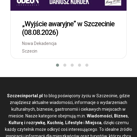
„Wyjście awaryjne” w Szczecinie
(08.08.2026)
Nowa Dekadencja
Sczecin
Szczecinportal.pl
to blog poświęcony życiu w Szczecinie, gdzie
znajdziesz aktualne wiadomości, informacje o wydarzeniach
kulturalnych, biznesie, gastronomii i ciekawych miejscach w
mieście. Nasze kategorie obejmują m.in.
Wiadomości
,
Biznes
,
Kulturę i rozrywkę
,
Kuchnię
,
Lifestyle
i
Miejsca
, dzięki czemu
każdy czytelnik może odkryć coś interesującego. To idealne źródło
inspiracji i informacji dla mieszkańców oraz turystów, którzy chcą