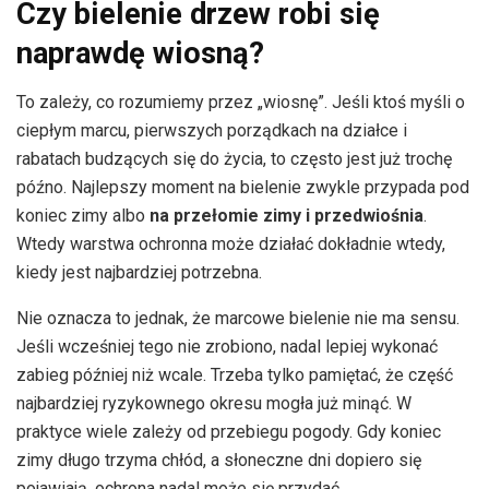
Czy bielenie drzew robi się
naprawdę wiosną?
To zależy, co rozumiemy przez „wiosnę”. Jeśli ktoś myśli o
ciepłym marcu, pierwszych porządkach na działce i
rabatach budzących się do życia, to często jest już trochę
późno. Najlepszy moment na bielenie zwykle przypada pod
koniec zimy albo
na przełomie zimy i przedwiośnia
.
Wtedy warstwa ochronna może działać dokładnie wtedy,
kiedy jest najbardziej potrzebna.
Nie oznacza to jednak, że marcowe bielenie nie ma sensu.
Jeśli wcześniej tego nie zrobiono, nadal lepiej wykonać
zabieg później niż wcale. Trzeba tylko pamiętać, że część
najbardziej ryzykownego okresu mogła już minąć. W
praktyce wiele zależy od przebiegu pogody. Gdy koniec
zimy długo trzyma chłód, a słoneczne dni dopiero się
pojawiają, ochrona nadal może się przydać.