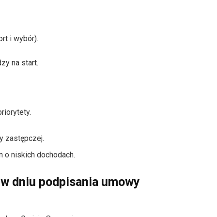
t i wybór).
zy na start.
riorytety.
 zastępczej.
 o niskich dochodach.
ć w dniu podpisania umowy