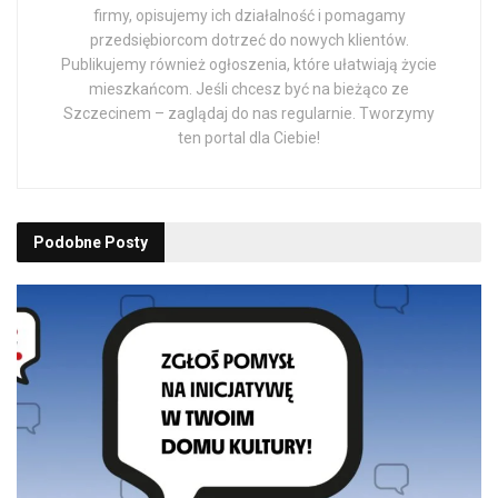
firmy, opisujemy ich działalność i pomagamy
przedsiębiorcom dotrzeć do nowych klientów.
Publikujemy również ogłoszenia, które ułatwiają życie
mieszkańcom. Jeśli chcesz być na bieżąco ze
Szczecinem – zaglądaj do nas regularnie. Tworzymy
ten portal dla Ciebie!
Podobne
Posty