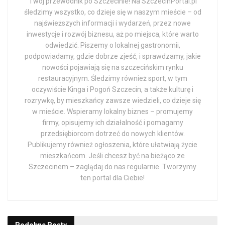
Twój przewodnik po Szczecinie! Na SzczecinPortal.pl
śledzimy wszystko, co dzieje się w naszym mieście – od
najświeższych informacji i wydarzeń, przez nowe
inwestycje i rozwój biznesu, aż po miejsca, które warto
odwiedzić. Piszemy o lokalnej gastronomii,
podpowiadamy, gdzie dobrze zjeść, i sprawdzamy, jakie
nowości pojawiają się na szczecińskim rynku
restauracyjnym. Śledzimy również sport, w tym
oczywiście Kinga i Pogoń Szczecin, a także kulturę i
rozrywkę, by mieszkańcy zawsze wiedzieli, co dzieje się
w mieście. Wspieramy lokalny biznes – promujemy
firmy, opisujemy ich działalność i pomagamy
przedsiębiorcom dotrzeć do nowych klientów.
Publikujemy również ogłoszenia, które ułatwiają życie
mieszkańcom. Jeśli chcesz być na bieżąco ze
Szczecinem – zaglądaj do nas regularnie. Tworzymy
ten portal dla Ciebie!