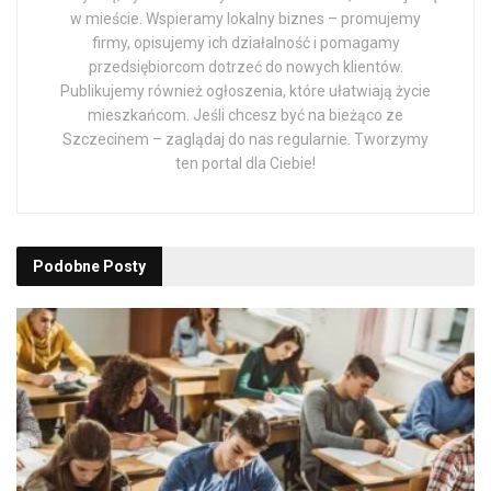
w mieście. Wspieramy lokalny biznes – promujemy
firmy, opisujemy ich działalność i pomagamy
przedsiębiorcom dotrzeć do nowych klientów.
Publikujemy również ogłoszenia, które ułatwiają życie
mieszkańcom. Jeśli chcesz być na bieżąco ze
Szczecinem – zaglądaj do nas regularnie. Tworzymy
ten portal dla Ciebie!
Podobne
Posty