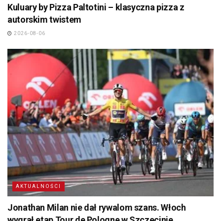
Kuluary by Pizza Paltotini – klasyczna pizza z
autorskim twistem
2026-08-06
AKTUALNOŚCI
Jonathan Milan nie dał rywalom szans. Włoch
wygrał etap Tour de Pologne w Szczecinie