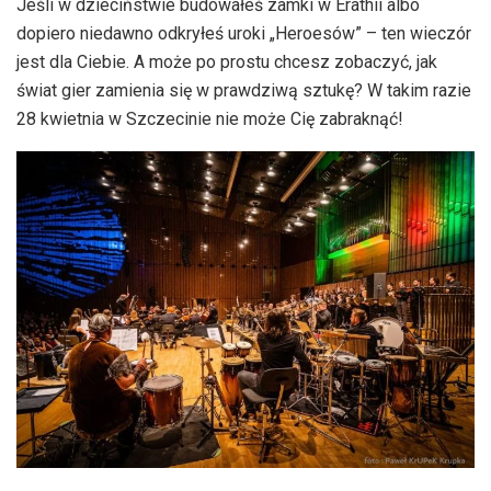
Jeśli w dzieciństwie budowałeś zamki w Erathii albo
dopiero niedawno odkryłeś uroki „Heroesów” – ten wieczór
jest dla Ciebie. A może po prostu chcesz zobaczyć, jak
świat gier zamienia się w prawdziwą sztukę? W takim razie
28 kwietnia w Szczecinie nie może Cię zabraknąć!