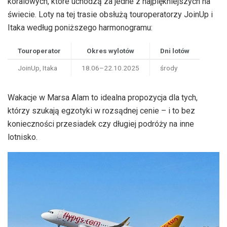
koralowych, które uchodzą za jedne z najpiękniejszych na
świecie. Loty na tej trasie obsłużą touroperatorzy JoinUp i
Itaka według poniższego harmonogramu:
Touroperator
Okres wylotów
Dni lotów
JoinUp, Itaka
18.06–22.10.2025
środy
Wakacje w Marsa Alam to idealna propozycja dla tych,
którzy szukają egzotyki w rozsądnej cenie – i to bez
konieczności przesiadek czy długiej podróży na inne
lotnisko.