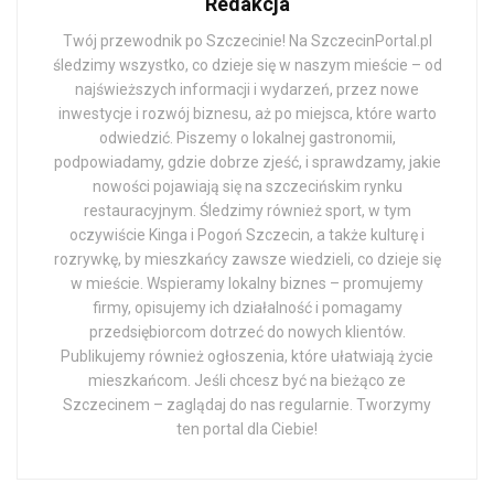
Redakcja
Twój przewodnik po Szczecinie! Na SzczecinPortal.pl
śledzimy wszystko, co dzieje się w naszym mieście – od
najświeższych informacji i wydarzeń, przez nowe
inwestycje i rozwój biznesu, aż po miejsca, które warto
odwiedzić. Piszemy o lokalnej gastronomii,
podpowiadamy, gdzie dobrze zjeść, i sprawdzamy, jakie
nowości pojawiają się na szczecińskim rynku
restauracyjnym. Śledzimy również sport, w tym
oczywiście Kinga i Pogoń Szczecin, a także kulturę i
rozrywkę, by mieszkańcy zawsze wiedzieli, co dzieje się
w mieście. Wspieramy lokalny biznes – promujemy
firmy, opisujemy ich działalność i pomagamy
przedsiębiorcom dotrzeć do nowych klientów.
Publikujemy również ogłoszenia, które ułatwiają życie
mieszkańcom. Jeśli chcesz być na bieżąco ze
Szczecinem – zaglądaj do nas regularnie. Tworzymy
ten portal dla Ciebie!