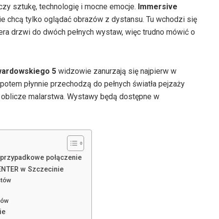
zy sztukę, technologię i mocne emocje.
Immersive
nie chcą tylko oglądać obrazów z dystansu. Tu wchodzi się
wiera drzwi do dwóch pełnych wystaw, więc trudno mówić o
wardowskiego 5
widzowie zanurzają się najpierw w
 potem płynnie przechodzą do pełnych światła pejzaży
ali oblicze malarstwa. Wystawy będą dostępne w
eprzypadkowe połączenie
ENTER w Szczecinie
stów
zów
ie