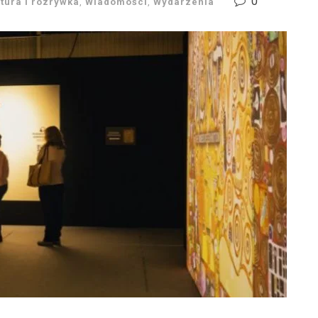
0
ltura i rozrywka
,
Wiadomości
,
Wydarzenia