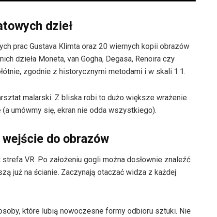
atowych dzieł
ch prac Gustava Klimta oraz 20 wiernych kopii obrazów
nich dzieła Moneta, van Gogha, Degasa, Renoira czy
łótnie, zgodnie z historycznymi metodami i w skali 1:1.
warsztat malarski. Z bliska robi to dużo większe wrażenie
e (a umówmy się, ekran nie odda wszystkiego).
i wejście do obrazów
strefa VR. Po założeniu gogli można dosłownie znaleźć
szą już na ścianie. Zaczynają otaczać widza z każdej
soby, które lubią nowoczesne formy odbioru sztuki. Nie