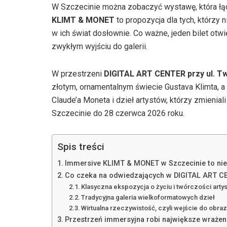
W Szczecinie można zobaczyć wystawę, która łąc
KLIMT & MONET
to propozycja dla tych, którzy 
w ich świat dosłownie. Co ważne, jeden bilet ot
zwykłym wyjściu do galerii.
W przestrzeni
DIGITAL ART CENTER przy ul. T
złotym, ornamentalnym świecie Gustava Klimta, a
Claude’a Moneta i dzieł artystów, którzy zmieni
Szczecinie do 28 czerwca 2026 roku.
Spis treści
Immersive KLIMT & MONET w Szczecinie to ni
Co czeka na odwiedzających w DIGITAL ART C
Klasyczna ekspozycja o życiu i twórczości arty
Tradycyjna galeria wielkoformatowych dzieł
Wirtualna rzeczywistość, czyli wejście do obra
Przestrzeń immersyjna robi największe wrażen