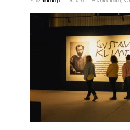
Przez
Redakcja
2026-03-31
w
Aktualności
,
Ku