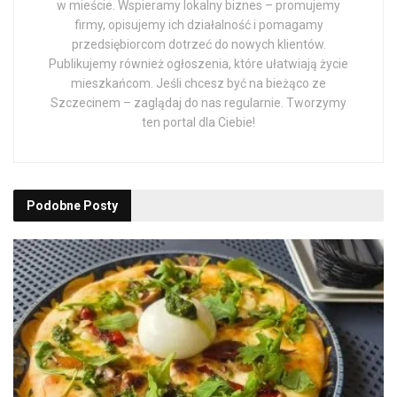
w mieście. Wspieramy lokalny biznes – promujemy
firmy, opisujemy ich działalność i pomagamy
przedsiębiorcom dotrzeć do nowych klientów.
Publikujemy również ogłoszenia, które ułatwiają życie
mieszkańcom. Jeśli chcesz być na bieżąco ze
Szczecinem – zaglądaj do nas regularnie. Tworzymy
ten portal dla Ciebie!
Podobne
Posty