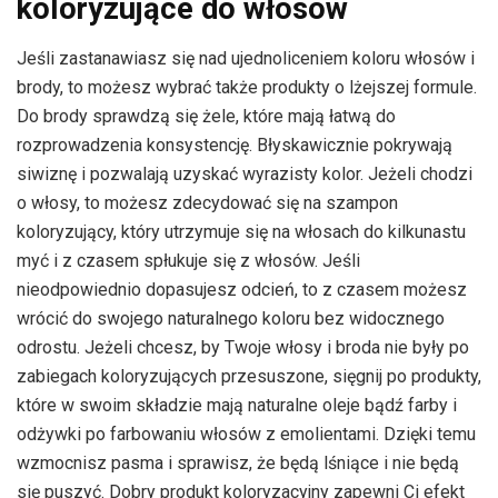
koloryzujące do włosów
Jeśli zastanawiasz się nad ujednoliceniem koloru włosów i
brody, to możesz wybrać także produkty o lżejszej formule.
Do brody sprawdzą się żele, które mają łatwą do
rozprowadzenia konsystencję. Błyskawicznie pokrywają
siwiznę i pozwalają uzyskać wyrazisty kolor. Jeżeli chodzi
o włosy, to możesz zdecydować się na szampon
koloryzujący, który utrzymuje się na włosach do kilkunastu
myć i z czasem spłukuje się z włosów. Jeśli
nieodpowiednio dopasujesz odcień, to z czasem możesz
wrócić do swojego naturalnego koloru bez widocznego
odrostu. Jeżeli chcesz, by Twoje włosy i broda nie były po
zabiegach koloryzujących przesuszone, sięgnij po produkty,
które w swoim składzie mają naturalne oleje bądź farby i
odżywki po farbowaniu włosów z emolientami. Dzięki temu
wzmocnisz pasma i sprawisz, że będą lśniące i nie będą
się puszyć. Dobry produkt koloryzacyjny zapewni Ci efekt