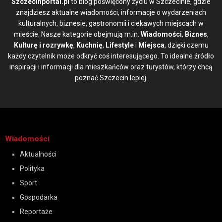
Szczecinportal.pl
to blog poświęcony życiu w Szczecinie, gdzie
znajdziesz aktualne wiadomości, informacje o wydarzeniach
kulturalnych, biznesie, gastronomii i ciekawych miejscach w
mieście. Nasze kategorie obejmują m.in.
Wiadomości
,
Biznes
,
Kulturę i rozrywkę
,
Kuchnię
,
Lifestyle
i
Miejsca
, dzięki czemu
każdy czytelnik może odkryć coś interesującego. To idealne źródło
inspiracji i informacji dla mieszkańców oraz turystów, którzy chcą
poznać Szczecin lepiej.
Wiadomości
Aktualności
Polityka
Sport
Gospodarka
Reportaże