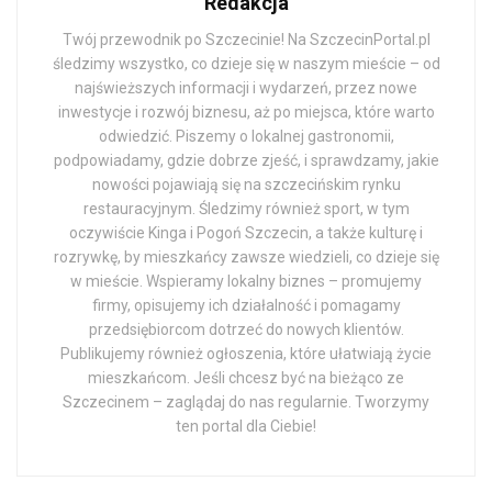
Redakcja
Twój przewodnik po Szczecinie! Na SzczecinPortal.pl
śledzimy wszystko, co dzieje się w naszym mieście – od
najświeższych informacji i wydarzeń, przez nowe
inwestycje i rozwój biznesu, aż po miejsca, które warto
odwiedzić. Piszemy o lokalnej gastronomii,
podpowiadamy, gdzie dobrze zjeść, i sprawdzamy, jakie
nowości pojawiają się na szczecińskim rynku
restauracyjnym. Śledzimy również sport, w tym
oczywiście Kinga i Pogoń Szczecin, a także kulturę i
rozrywkę, by mieszkańcy zawsze wiedzieli, co dzieje się
w mieście. Wspieramy lokalny biznes – promujemy
firmy, opisujemy ich działalność i pomagamy
przedsiębiorcom dotrzeć do nowych klientów.
Publikujemy również ogłoszenia, które ułatwiają życie
mieszkańcom. Jeśli chcesz być na bieżąco ze
Szczecinem – zaglądaj do nas regularnie. Tworzymy
ten portal dla Ciebie!