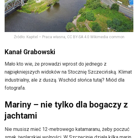
Źródło: Kapitel – Praca własna, CC BY-SA 4.0 Wikimedia common
Kanał Grabowski
Mało kto wie, że prowadzi wprost do jednego z
najpiękniejszych widoków na Stocznię Szczecińską. Klimat
industrialny, ale z duszą. Wschód słońca tutaj? Miód dla
fotografa.
Mariny – nie tylko dla bogaczy z
jachtami
Nie musisz mieć 12-metrowego katamaranu, żeby poczuć
smak żeglarskiej wolności. W Szczecinie działa kilka marin,