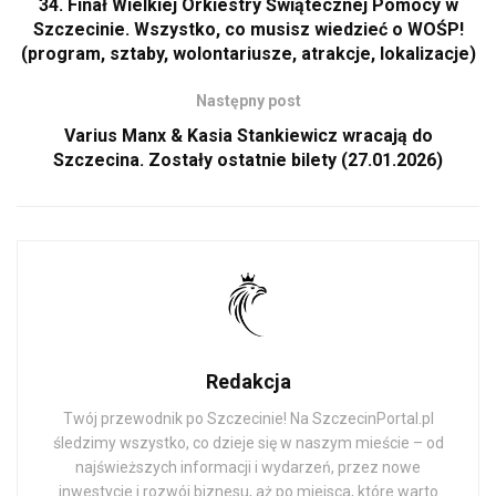
34. Finał Wielkiej Orkiestry Świątecznej Pomocy w
Szczecinie. Wszystko, co musisz wiedzieć o WOŚP!
(program, sztaby, wolontariusze, atrakcje, lokalizacje)
Następny post
Varius Manx & Kasia Stankiewicz wracają do
Szczecina. Zostały ostatnie bilety (27.01.2026)
Redakcja
Twój przewodnik po Szczecinie! Na SzczecinPortal.pl
śledzimy wszystko, co dzieje się w naszym mieście – od
najświeższych informacji i wydarzeń, przez nowe
inwestycje i rozwój biznesu, aż po miejsca, które warto