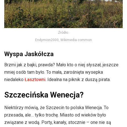
Źródło:
Endymion2000, Wikimedia common
Wyspa Jaskółcza
Brzmi jak z bajki, prawda? Mało kto o niej słyszał, jeszcze
mniej osób tam było. To mała, zarośnięta wysepka
niedaleko
Łasztowni
. Idealna na piknik z duszą pirata.
Szczecińska Wenecja?
Niektórzy mówią, że Szczecin to polska Wenecja. To
przesada, ale… tylko trochę. Miasto od wieków było
związane z wodą. Porty, kanały, stocznie – one nie są