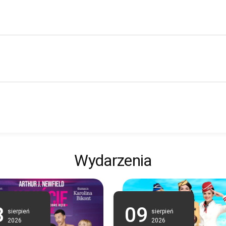
Wydarzenia
8
09
sierpień
sierpień
2026
2026