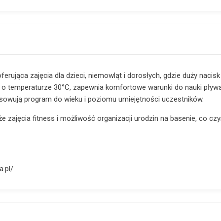
erująca zajęcia dla dzieci, niemowląt i dorosłych, gdzie duży nacis
ą o temperaturze 30°C, zapewnia komfortowe warunki do nauki pływ
osowują program do wieku i poziomu umiejętności uczestników.
że zajęcia fitness i możliwość organizacji urodzin na basenie, co cz
a.pl/