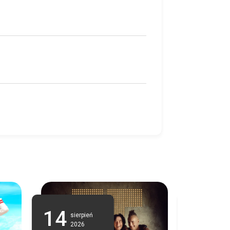
14
05
sierpień
wrze
2026
202