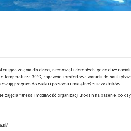
erująca zajęcia dla dzieci, niemowląt i dorosłych, gdzie duży nacis
ą o temperaturze 30°C, zapewnia komfortowe warunki do nauki pływ
osowują program do wieku i poziomu umiejętności uczestników.
że zajęcia fitness i możliwość organizacji urodzin na basenie, co cz
a.pl/