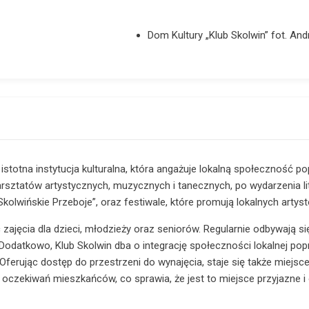
Dom Kultury „Klub Skolwin” fot. And
istotna instytucja kulturalna, która angażuje lokalną społeczność p
rsztatów artystycznych, muzycznych i tanecznych, po wydarzenia lit
„Skolwińskie Przeboje”, oraz festiwale, które promują lokalnych artys
c zajęcia dla dzieci, młodzieży oraz seniorów. Regularnie odbywają s
 Dodatkowo, Klub Skolwin dba o integrację społeczności lokalnej po
Oferując dostęp do przestrzeni do wynajęcia, staje się także miejsc
oczekiwań mieszkańców, co sprawia, że jest to miejsce przyjazne i 