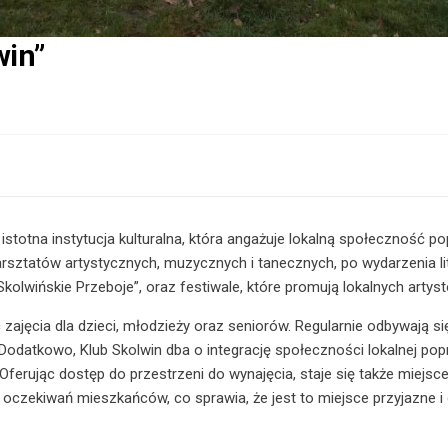
win”
istotna instytucja kulturalna, która angażuje lokalną społeczność p
rsztatów artystycznych, muzycznych i tanecznych, po wydarzenia lit
„Skolwińskie Przeboje”, oraz festiwale, które promują lokalnych artys
c zajęcia dla dzieci, młodzieży oraz seniorów. Regularnie odbywają s
 Dodatkowo, Klub Skolwin dba o integrację społeczności lokalnej po
Oferując dostęp do przestrzeni do wynajęcia, staje się także miejsc
oczekiwań mieszkańców, co sprawia, że jest to miejsce przyjazne i 