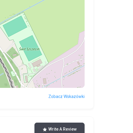
Zobacz Wskazówki
Write A Review