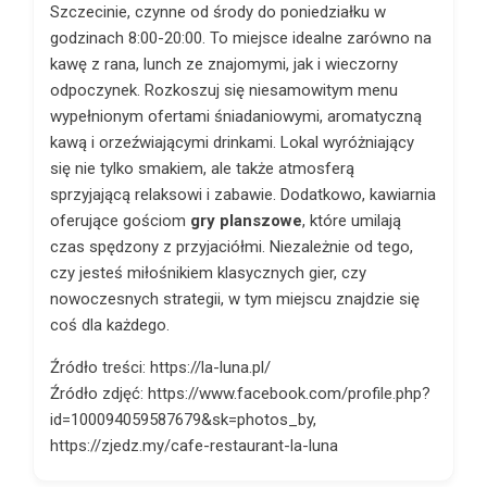
Szczecinie, czynne od środy do poniedziałku w
godzinach 8:00-20:00. To miejsce idealne zarówno na
kawę z rana, lunch ze znajomymi, jak i wieczorny
odpoczynek. Rozkoszuj się niesamowitym menu
wypełnionym ofertami śniadaniowymi, aromatyczną
kawą i orzeźwiającymi drinkami. Lokal wyróżniający
się nie tylko smakiem, ale także atmosferą
sprzyjającą relaksowi i zabawie. Dodatkowo, kawiarnia
oferujące gościom
gry planszowe
, które umilają
czas spędzony z przyjaciółmi. Niezależnie od tego,
czy jesteś miłośnikiem klasycznych gier, czy
nowoczesnych strategii, w tym miejscu znajdzie się
coś dla każdego.
Źródło treści: https://la-luna.pl/
Źródło zdjęć: https://www.facebook.com/profile.php?
id=100094059587679&sk=photos_by,
https://zjedz.my/cafe-restaurant-la-luna