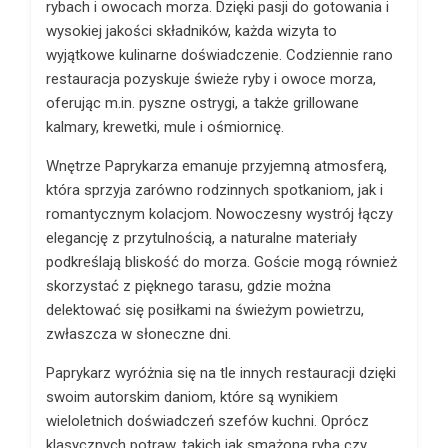
rybach i owocach morza. Dzięki pasji do gotowania i
wysokiej jakości składników, każda wizyta to
wyjątkowe kulinarne doświadczenie. Codziennie rano
restauracja pozyskuje świeże ryby i owoce morza,
oferując m.in. pyszne ostrygi, a także grillowane
kalmary, krewetki, mule i ośmiornicę.
Wnętrze Paprykarza emanuje przyjemną atmosferą,
która sprzyja zarówno rodzinnych spotkaniom, jak i
romantycznym kolacjom. Nowoczesny wystrój łączy
elegancję z przytulnością, a naturalne materiały
podkreślają bliskość do morza. Goście mogą również
skorzystać z pięknego tarasu, gdzie można
delektować się posiłkami na świeżym powietrzu,
zwłaszcza w słoneczne dni.
Paprykarz wyróżnia się na tle innych restauracji dzięki
swoim autorskim daniom, które są wynikiem
wieloletnich doświadczeń szefów kuchni. Oprócz
klasycznych potraw, takich jak smażona ryba czy