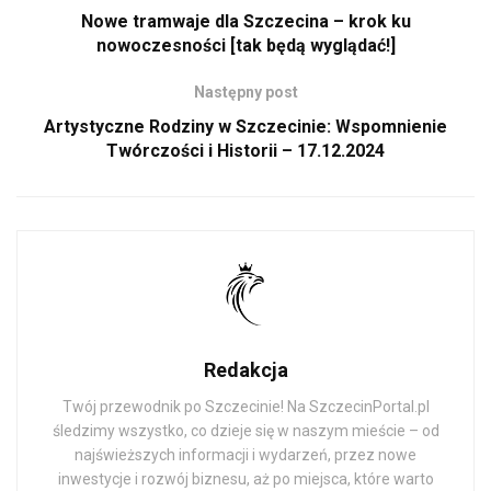
Nowe tramwaje dla Szczecina – krok ku
nowoczesności [tak będą wyglądać!]
Następny post
Artystyczne Rodziny w Szczecinie: Wspomnienie
Twórczości i Historii – 17.12.2024
Redakcja
Twój przewodnik po Szczecinie! Na SzczecinPortal.pl
śledzimy wszystko, co dzieje się w naszym mieście – od
najświeższych informacji i wydarzeń, przez nowe
inwestycje i rozwój biznesu, aż po miejsca, które warto