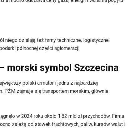
czna mocno odczuwa ceny gazu, energii i wahania popytu
ł niego działają też firmy techniczne, logistyczne,
podarki północnej części aglomeracji.
– morski symbol Szczecina
jwiększy polski armator i jedna z najbardziej
. PŻM zajmuje się transportem morskim, głównie
ągnęło w 2024 roku około 1,82 mld zł przychodów. Firma
ocno zależą od stawek frachtowych, paliw, kursów walut i