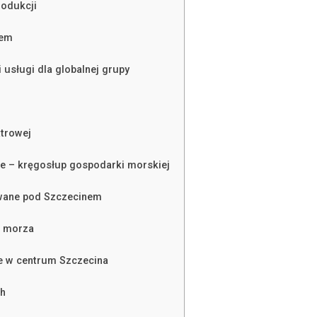
rodukcji
nem
 usługi dla globalnej grupy
atrowej
e – kręgosłup gospodarki morskiej
owane pod Szczecinem
a morza
we w centrum Szczecina
ch