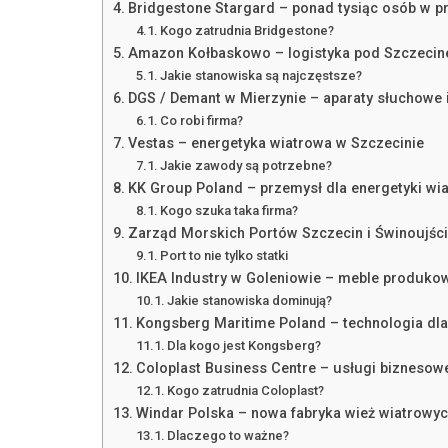
Bridgestone Stargard – ponad tysiąc osób w p
Kogo zatrudnia Bridgestone?
Amazon Kołbaskowo – logistyka pod Szczeci
Jakie stanowiska są najczęstsze?
DGS / Demant w Mierzynie – aparaty słuchowe i
Co robi firma?
Vestas – energetyka wiatrowa w Szczecinie
Jakie zawody są potrzebne?
KK Group Poland – przemysł dla energetyki wi
Kogo szuka taka firma?
Zarząd Morskich Portów Szczecin i Świnoujści
Port to nie tylko statki
IKEA Industry w Goleniowie – meble produk
Jakie stanowiska dominują?
Kongsberg Maritime Poland – technologia dl
Dla kogo jest Kongsberg?
Coloplast Business Centre – usługi bizneso
Kogo zatrudnia Coloplast?
Windar Polska – nowa fabryka wież wiatrowy
Dlaczego to ważne?