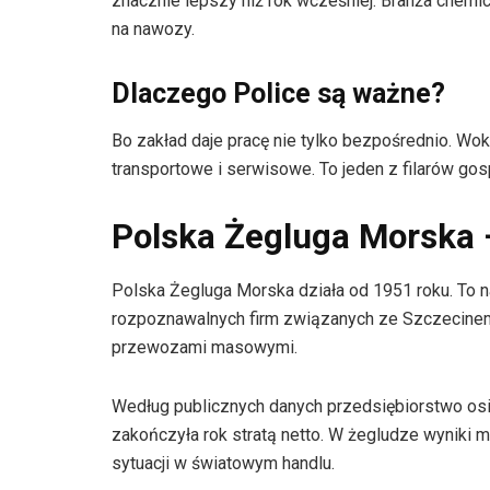
znacznie lepszy niż rok wcześniej. Branża chemi
na nawozy.
Dlaczego Police są ważne?
Bo zakład daje pracę nie tylko bezpośrednio. Wokó
transportowe i serwisowe. To jeden z filarów gos
Polska Żegluga Morska 
Polska Żegluga Morska działa od 1951 roku. To na
rozpoznawalnych firm związanych ze Szczecinem
przewozami masowymi.
Według publicznych danych przedsiębiorstwo osi
zakończyła rok stratą netto. W żegludze wyniki m
sytuacji w światowym handlu.