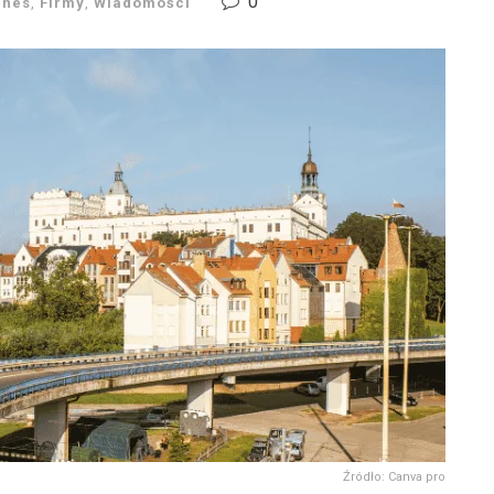
0
znes
,
Firmy
,
Wiadomości
Źródło: Canva pro