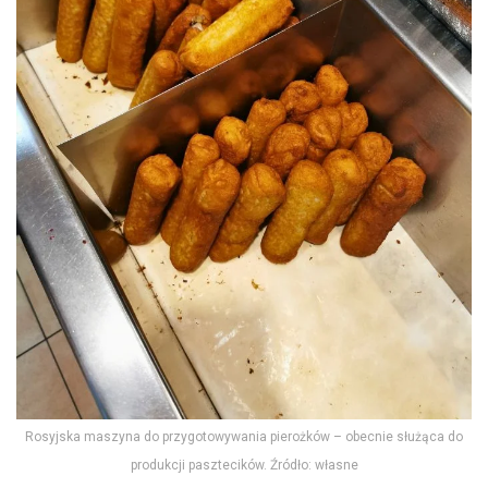
Rosyjska maszyna do przygotowywania pierożków – obecnie służąca do
produkcji pasztecików. Źródło: własne