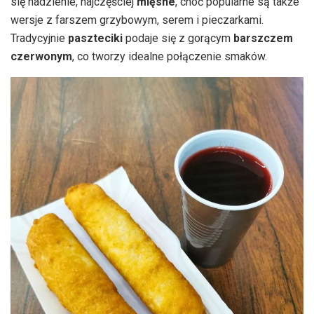
się nadzienie, najczęściej
mięsne
, choć popularne są także
wersje z farszem grzybowym, serem i pieczarkami.
Tradycyjnie
paszteciki
podaje się z gorącym
barszczem
czerwonym
, co tworzy idealne połączenie smaków.