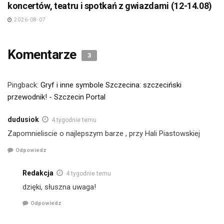
koncertów, teatru i spotkań z gwiazdami (12-14.08)
2026-08-07
Komentarze
3
Pingback:
Gryf i inne symbole Szczecina: szczeciński
przewodnik! - Szczecin Portal
dudusiok
4 tygodnie temu
Zapomnieliscie o najlepszym barze , przy Hali Piastowskiej
Odpowiedz
Redakcja
4 tygodnie temu
dzięki, słuszna uwaga!
Odpowiedz