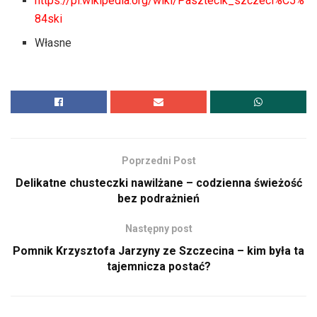
https://pl.wikipedia.org/wiki/Pasztecik_szczeci%C5%
84ski
Własne
Poprzedni Post
Delikatne chusteczki nawilżane – codzienna świeżość
bez podrażnień
Następny post
Pomnik Krzysztofa Jarzyny ze Szczecina – kim była ta
tajemnicza postać?