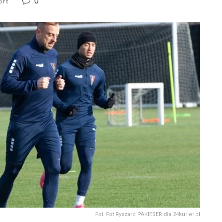
0
ort
Fot. Fot Ryszard PAKIESER dla 24kurier.pl