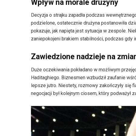
Wpływ na morale drużyny
Decyzja o strajku zapadła podczas wewnętrzneg
podzielone, ostatecznie drużyna postanowiła dzia
pokazuje, jak napięta jest sytuacja w zespole. Ni
zaniepokojeni brakiem stabilności, podczas gdy in
Zawiedzione nadzieje na zmian
Duże oczekiwania pokładano w możliwym przejęci
Haditaghiego. Biznesmen wzbudził zaufanie wśród
lepsze jutro. Niestety, rozmowy zakończyły się fi
negocjacji był kolejnym ciosem, który podważył za