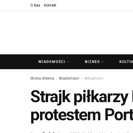
O Nas
Kontakt
WIADOMOŚCI
BIZNES
KULTU
Strona Główna
Wiadomości
Aktualności
Strajk piłkarzy
protestem Po