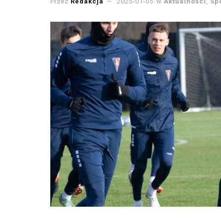
Przez
Redakcja
2025-01-05
w
Aktualności
,
Sp