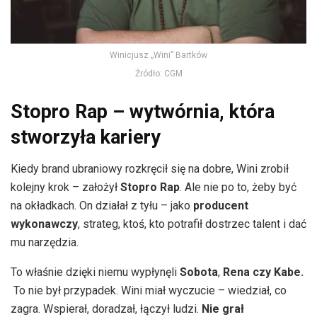
Winicjusz „Wini” Bartków
Źródło: CGM
Stopro Rap – wytwórnia, która
stworzyła kariery
Kiedy brand ubraniowy rozkręcił się na dobre, Wini zrobił
kolejny krok – założył
Stopro Rap
. Ale nie po to, żeby być
na okładkach. On działał z tyłu – jako
producent
wykonawczy
, strateg, ktoś, kto potrafił dostrzec talent i dać
mu narzędzia.
To właśnie dzięki niemu wypłynęli
Sobota
,
Rena czy Kabe.
To nie był przypadek. Wini miał wyczucie – wiedział, co
zagra. Wspierał, doradzał, łączył ludzi.
Nie grał