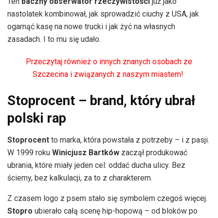
Ten
baczny obserwator rzeczywistości
już jako
nastolatek kombinował, jak sprowadzić ciuchy z USA, jak
ogarnąć kasę na nowe trucki i jak żyć na własnych
zasadach. I to mu się udało.
Przeczytaj również o innych znanych osobach ze
Szczecina i związanych z naszym miastem!
Stoprocent – brand, który ubrał
polski rap
Stoprocent
to marka, która powstała z potrzeby – i z pasji.
W 1999 roku
Winicjusz Bartków
zaczął produkować
ubrania, które miały jeden cel: oddać ducha ulicy. Bez
ściemy, bez kalkulacji, za to z charakterem.
Z czasem logo z psem stało się symbolem czegoś więcej.
Stopro
ubierało całą scenę hip-hopową – od bloków po