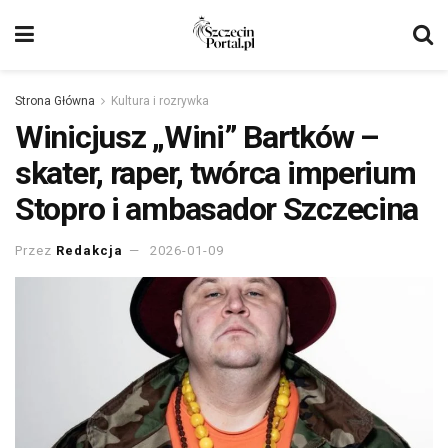
Strona Główna
Kultura i rozrywka
Winicjusz „Wini” Bartków –
skater, raper, twórca imperium
Stopro i ambasador Szczecina
Przez
Redakcja
2026-01-09