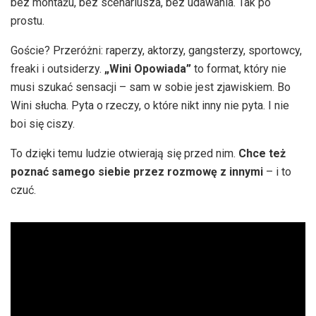
bez montażu, bez scenariusza, bez udawania. Tak po
prostu.
Goście? Przeróżni: raperzy, aktorzy, gangsterzy, sportowcy,
freaki i outsiderzy.
„Wini Opowiada”
to format, który nie
musi szukać sensacji – sam w sobie jest zjawiskiem. Bo
Wini słucha. Pyta o rzeczy, o które nikt inny nie pyta. I nie
boi się ciszy.
To dzięki temu ludzie otwierają się przed nim.
Chce też
poznać samego siebie przez rozmowę z innymi
– i to
czuć.